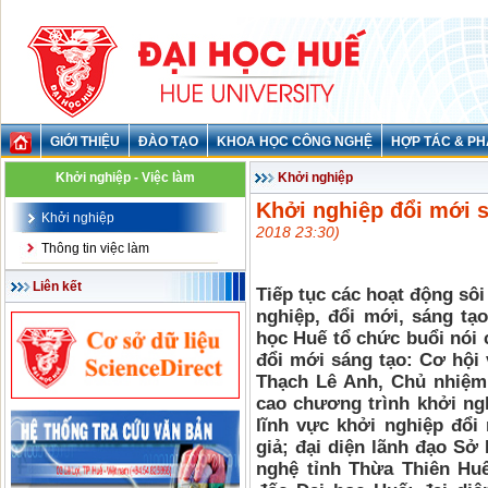
GIỚI THIỆU
ĐÀO TẠO
KHOA HỌC CÔNG NGHỆ
HỢP TÁC & PH
Khởi nghiệp - Việc làm
Khởi nghiệp
Khởi nghiệp đổi mới s
Khởi nghiệp
2018 23:30)
Thông tin việc làm
Liên kết
Tiếp tục các hoạt động sôi
nghiệp, đổi mới, sáng tạo
học Huế tổ chức buổi nói 
đổi mới sáng tạo: Cơ hội
Thạch Lê Anh, Chủ nhiệm 
cao chương trình khởi ng
lĩnh vực khởi nghiệp đổi 
giả; đại diện lãnh đạo S
nghệ tỉnh Thừa Thiên H