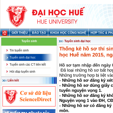
GIỚI THIỆU
ĐÀO TẠO
KHOA HỌC CÔNG NGHỆ
HỢP TÁC & PH
Tuyển sinh
Tuyển sinh đại học
Thống kê hồ sơ thí si
Tin tuyển sinh
học Huế năm 2015, ng
Tuyển sinh đại học
Tuyển sinh các CT liên kết
Hồ sơ tạm nhập đến ngày 05
Đã loại những hồ sơ bất hợp
Hỏi đáp tuyển sinh
Những trường hợp bị liệt và
- Những hồ sơ đăng ký xét
Liên kết
- Những hồ sơ dùng giấy 
tuyển nguyện vọng 1.
- Những hồ sơ đăng ký khô
Nguyện vọng 1 vào ĐH, CĐ
- Những hồ sơ có đăng ký
môn.