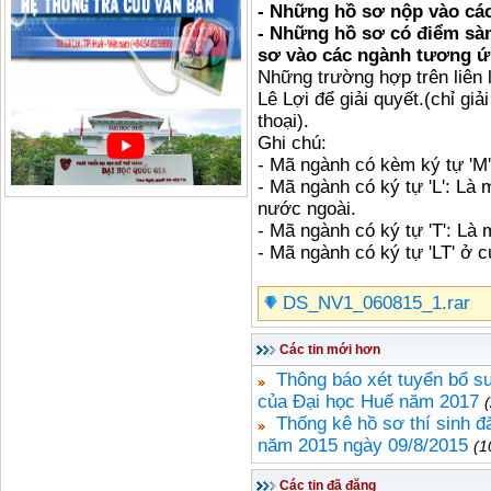
- Những hồ sơ nộp vào các
- Những hồ sơ có điểm sà
sơ vào các ngành tương ứ
Những trường hợp trên liên 
Lê Lợi để giải quyết.(chỉ giả
thoại).
Ghi chú:
- Mã ngành có kèm ký tự 'M
- Mã ngành có ký tự 'L': Là
nước ngoài.
- Mã ngành có ký tự 'T': Là
- Mã ngành có ký tự 'LT' ở 
DS_NV1_060815_1.rar
Các tin mới hơn
Thông báo xét tuyển bổ su
của Đại học Huế năm 2017
Thống kê hồ sơ thí sinh 
năm 2015 ngày 09/8/2015
(1
Các tin đã đăng