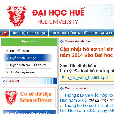
GIỚI THIỆU
ĐÀO TẠO
KHOA HỌC CÔNG NGHỆ
HỢP TÁC & PH
Tuyển sinh
Tuyển sinh đại học
Cập nhật hồ sơ thí si
Tin tuyển sinh
năm 2014 vào Đại họ
Tuyển sinh đại học
Tuyển sinh các CT liên kết
Xem file đính kèm.
Lưu ý: Đã loại bỏ những h
Hỏi đáp tuyển sinh
in_ds_web_050914.pdf
Liên kết
Các tin mới hơn
Thông báo về việc nộp hồ
Huế năm 2015
(04-08-2015 02
Thống kê hồ sơ thí sinh đ
học Huế năm 2015, ngày 03