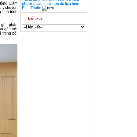
i đồng Giám
phương vào phát triển du lịch biển
p ý chuyên
Bình Thuận
 quá trình
Liên kết
ỉ góp phần
ạo gắn với
 trong bối