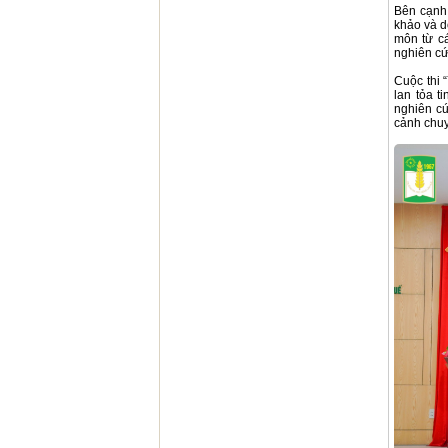
Bên cạnh 
khảo và d
môn từ cá
nghiên cứ
Cuộc thi 
lan tỏa t
nghiên cứ
cảnh chuy