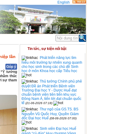
English
ĐOÀN THỂ
THỐNG KÊ
Tin tức, sự kiện nổi bật
hiệp lần
Phát triển năng lực tìm
hiểu môi trường tự nhiên xung quanh
Góp ý
cho học sinh trong các chủ đề Sinh
học ở môn Khoa học cấp Tiểu học
 “Ý tưởng
 nhằm thúc
ới sự tham
Thủ tướng Chính phủ phê
duyệt Đề án Phát triển Bệnh viện
Trường Đại học Y - Dược Huế đạt
chuẩn bệnh viện tiên tiến khu vực
Đông Nam Á, tiến tới đạt chuẩn quốc
tế
(21-06-2026 07:18)
Thư ngỏ của GS.TS. BS
Nguyễn Vũ Quốc Huy, Quyền Giám
đốc Đại học Huế
(08-06-2026 07:00)
Sinh viên Đại học Huế
giành “cú đúp” Huy chương Vàng