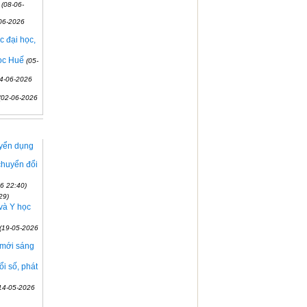
(08-06-
06-2026
c đại học,
ọc Huế
(05-
04-06-2026
(02-06-2026
uyển dụng
chuyển đổi
6 22:40)
29)
và Y học
(19-05-2026
 mới sáng
i số, phát
14-05-2026