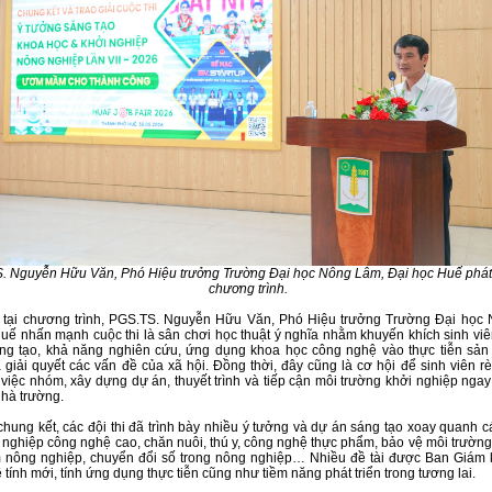
. Nguyễn Hữu Văn, Phó Hiệu trưởng Trường Đại học Nông Lâm, Đại học Huế phát 
chương trình.
u tại chương trình, PGS.TS. Nguyễn Hữu Văn, Phó Hiệu trưởng Trường Đại học
uế nhấn mạnh cuộc thi là sân chơi học thuật ý nghĩa nhằm khuyến khích sinh viê
áng tạo, khả năng nghiên cứu, ứng dụng khoa học công nghệ vào thực tiễn sản
 giải quyết các vấn đề của xã hội. Đồng thời, đây cũng là cơ hội để sinh viên r
việc nhóm, xây dựng dự án, thuyết trình và tiếp cận môi trường khởi nghiệp ngay
nhà trường.
chung kết, các đội thi đã trình bày nhiều ý tưởng và dự án sáng tạo xoay quanh c
nghiệp công nghệ cao, chăn nuôi, thú y, công nghệ thực phẩm, bảo vệ môi trường,
 nông nghiệp, chuyển đổi số trong nông nghiệp… Nhiều đề tài được Ban Giám
 tính mới, tính ứng dụng thực tiễn cũng như tiềm năng phát triển trong tương lai.