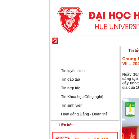
GIỚI THIỆU
ĐÀO TẠO
KHOA HỌC CÔ
Tin tức - Sự kiện
Tin tứ
Chung k
Tin tức - Sự kiện
VII – 2
Tin tuyển sinh
Ngày 30/
sáng tạo
Tin đào tạo
đẩy tinh 
gia của 1
Tin hợp tác
Tin Khoa học Công nghệ
Tin sinh viên
Hoạt động Đảng - Đoàn thể
Liên kết