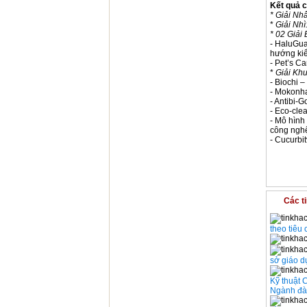
Kết quả c
* Giải Nhấ
*
Giải Nhì
* 02 Giải 
- HaluGua
hướng kiể
- Pet’s C
*
Giải Kh
- Biochi 
- Mokonha
- Antibi-G
- Eco-clea
- Mô hình
công nghệ
- Cucurbit
Các t
theo tiêu
sở giáo d
Kỹ thuật 
Ngành đào