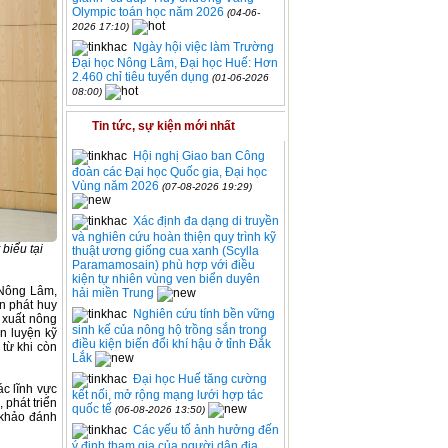
Olympic toán học năm 2026
(04-06-
2026 17:10)
Ngày hội việc làm Trường
Đại học Nông Lâm, Đại học Huế: Hơn
2.460 chỉ tiêu tuyển dụng
(01-06-2026
08:00)
Tin tức, sự kiện mới nhất
Hội nghị Giao ban Công
đoàn các Đại học Quốc gia, Đại học
Vùng năm 2026
(07-08-2026 19:29)
Xác định đa dạng di truyền
và nghiên cứu hoàn thiện quy trình kỹ
biểu tại
thuật ương giống cua xanh (Scylla
Paramamosain) phù hợp với điều
kiện tự nhiên vùng ven biển duyên
 Nông Lâm,
hải miền Trung
n phát huy
Nghiên cứu tính bền vững
 xuất nông
sinh kế của nông hộ trồng sắn trong
èn luyện kỹ
điều kiện biến đổi khí hậu ở tỉnh Đắk
 từ khi còn
Lắk
Đại học Huế tăng cường
ác lĩnh vực
kết nối, mở rộng mạng lưới hợp tác
 phát triển
quốc tế
(06-08-2026 13:50)
 khảo đánh
Các yếu tố ảnh hưởng đến
ý định tham gia của người dân địa