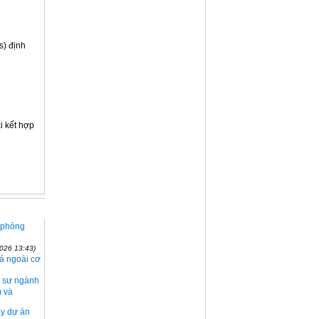
s) định
i kết hợp
ô phỏng
026 13:43)
á ngoài cơ
ỹ sư ngành
) và
ẩy dự án