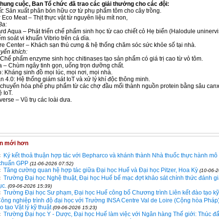
hung cuộc, Ban Tổ chức đã trao các giải thưởng cho các đội:
t:
Sản xuất phân bón hữu cơ từ phụ phẩm tôm cho cây trồng.
:
Eco Meat – Thịt thực vật từ nguyên liệu mít non,
Ba:
rd Aqua – Phát triển chế phẩm sinh học từ cao chiết cỏ Hẹ biển (Halodule uninervi
m soát vi khuẩn Vibrio trên cá dìa.
are Center – Khách sạn thú cưng & hệ thống chăm sóc sức khỏe số tại nhà.
uyến khích:
– Chế phẩm enzyme sinh học chitinases tạo sản phẩm có giá trị cao từ vỏ tôm.
 – Chùm ngây tinh gọn, uống trọn dưỡng chất.
o: Kháng sinh đồ mọi lúc, mọi nơi, mọi nhà.
n 4.0: Hệ thống giám sát IoT và xử lý khí độc thông minh.
 chuyển hóa phế phụ phẩm từ các chợ đầu mối thành nguồn protein bằng sâu canx
 IoT.
verse – Vũ trụ các loài dưa.
in mới hơn
Ký kết thoả thuận hợp tác với Bepharco và khánh thành Nhà thuốc thực hành m
 chuẩn GPP
(11-06-2026 07:52)
Tăng cường quan hệ hợp tác giữa Đại học Huế và Đại học Pitzer, Hoa Kỳ
(10-06-2
Trường Đại học Nghệ thuật, Đại học Huế bế mạc đợt khảo sát chính thức đánh gi
ục.
(09-06-2026 15:39)
Trường Đại học Sư phạm, Đại học Huế công bố Chương trình Liên kết đào tạo k
Công nghiệp trình độ đại học với Trường INSA Centre Val de Loire (Cộng hòa Pháp
 tạo Vật lý kỹ thuật
(09-06-2026 15:23)
Trường Đại học Y - Dược, Đại học Huế làm việc với Ngân hàng Thế giới: Thúc đ