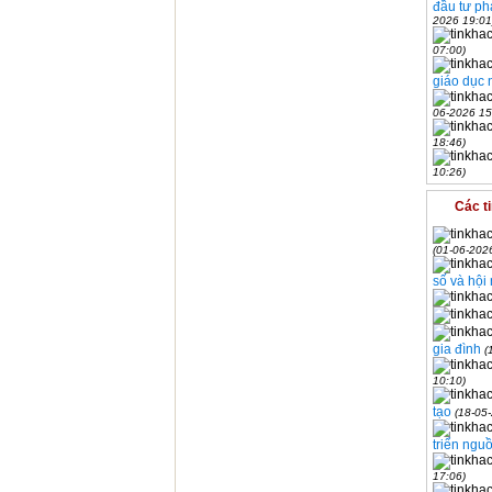
đầu tư ph
2026 19:01
07:00)
giáo dục 
06-2026 15
18:46)
10:26)
Các t
(01-06-202
số và hội
gia đình
(
10:10)
tạo
(18-05
triển ngu
17:06)