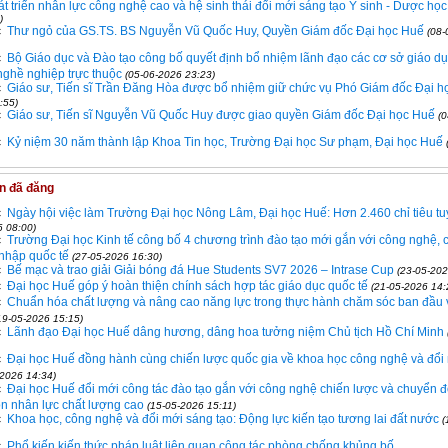
át triển nhân lực công nghệ cao và hệ sinh thái đổi mới sáng tạo Y sinh - Dược học
)
Thư ngỏ của GS.TS. BS Nguyễn Vũ Quốc Huy, Quyền Giám đốc Đại học Huế
(08-
Bộ Giáo dục và Đào tạo công bố quyết định bổ nhiệm lãnh đạo các cơ sở giáo dụ
nghề nghiệp trực thuộc
(05-06-2026 23:23)
Giáo sư, Tiến sĩ Trần Đăng Hòa được bổ nhiệm giữ chức vụ Phó Giám đốc Đại h
:55)
Giáo sư, Tiến sĩ Nguyễn Vũ Quốc Huy được giao quyền Giám đốc Đại học Huế
(
Kỷ niệm 30 năm thành lập Khoa Tin học, Trường Đại học Sư phạm, Đại học Huế
in đã đăng
Ngày hội việc làm Trường Đại học Nông Lâm, Đại học Huế: Hơn 2.460 chỉ tiêu t
6 08:00)
Trường Đại học Kinh tế công bố 4 chương trình đào tạo mới gắn với công nghệ, 
 nhập quốc tế
(27-05-2026 16:30)
Bế mạc và trao giải Giải bóng đá Hue Students SV7 2026 – Intrase Cup
(23-05-202
Đại học Huế góp ý hoàn thiện chính sách hợp tác giáo dục quốc tế
(21-05-2026 14:
Chuẩn hóa chất lượng và nâng cao năng lực trong thực hành chăm sóc ban đầu 
19-05-2026 15:15)
Lãnh đạo Đại học Huế dâng hương, dâng hoa tưởng niệm Chủ tịch Hồ Chí Minh
Đại học Huế đồng hành cùng chiến lược quốc gia về khoa học công nghệ và đổi
-2026 14:34)
Đại học Huế đổi mới công tác đào tạo gắn với công nghệ chiến lược và chuyển đổ
ồn nhân lực chất lượng cao
(15-05-2026 15:11)
Khoa học, công nghệ và đổi mới sáng tạo: Động lực kiến tạo tương lai đất nước
(
Phổ kiến kiến thức pháp luật liên quan công tác phòng chống khủng bố