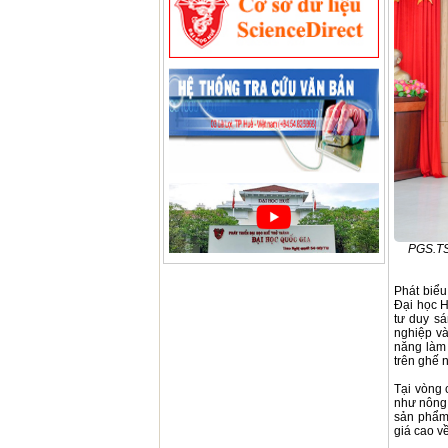
PGS.TS
Phát biể
Đại học H
tư duy s
nghiệp và
năng làm 
trên ghế 
Tại vòng 
như nông 
sản phẩm
giá cao về