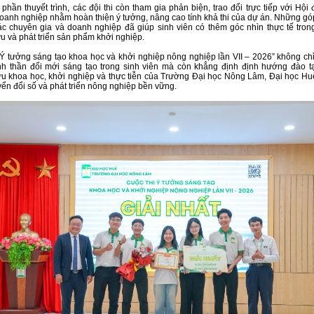
phần thuyết trình, các đội thi còn tham gia phản biện, trao đổi trực tiếp với Hộ
oanh nghiệp nhằm hoàn thiện ý tưởng, nâng cao tính khả thi của dự án. Những gó
c chuyên gia và doanh nghiệp đã giúp sinh viên có thêm góc nhìn thực tế trong
u và phát triển sản phẩm khởi nghiệp.
“Ý tưởng sáng tạo khoa học và khởi nghiệp nông nghiệp lần VII – 2026” không ch
inh thần đổi mới sáng tạo trong sinh viên mà còn khẳng định định hướng đào t
u khoa học, khởi nghiệp và thực tiễn của Trường Đại học Nông Lâm, Đại học Huế
ển đổi số và phát triển nông nghiệp bền vững.