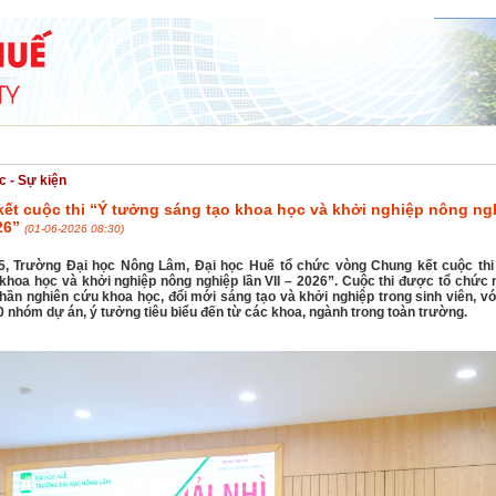
NG NGHỆ
HỢP TÁC & PHÁT TRIỂN
SINH VIÊN
TUYỂN SINH
ĐẢNG - 
c - Sự kiện
ết cuộc thi “Ý tưởng sáng tạo khoa học và khởi nghiệp nông ng
026”
(01-06-2026 08:30)
5, Trường Đại học Nông Lâm, Đại học Huế tổ chức vòng Chung kết cuộc thi
 khoa học và khởi nghiệp nông nghiệp lần VII – 2026”. Cuộc thi được tổ chức
thần nghiên cứu khoa học, đổi mới sáng tạo và khởi nghiệp trong sinh viên, v
0 nhóm dự án, ý tưởng tiêu biểu đến từ các khoa, ngành trong toàn trường.