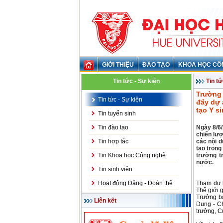
GIỚI THIỆU
ĐÀO TẠO
KHOA HỌC CÔ
Tin tức - Sự kiện
Tin tứ
Trường 
Tin tức - Sự kiện
đẩy dự 
tạo Y s
Tin tuyển sinh
Tin đào tạo
Ngày 8/6/
chiến lư
Tin hợp tác
các nội d
tạo trong
Tin Khoa học Công nghệ
trường t
nước.
Tin sinh viên
Hoạt động Đảng - Đoàn thể
Tham dự 
Thế giới 
Trưởng b
Liên kết
Dung - Ch
trưởng, C