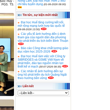
Nông Lâm, Đại học Huế: Hơn 2.460
Quốc Huy -
chỉ tiêu tuyển dụng
 PGS. TS.
(01-06-2026 08:00)
Tin tức, sự kiện mới nhất
Đại học Huế tăng cường kết nối,
mở rộng mạng lưới hợp tác quốc tế
(06-08-2026 13:50)
Các yếu tố ảnh hưởng đến ý định
tham gia của người dân địa phương
vào phát triển du lịch biển Bình Thuận
Báo cáo Công khai chất lượng giáo
dục năm học 2025-2026
Đại học Huế làm việc với Công ty
SiBRIDGES và GSME Việt Nam về
phát triển, đào tạo nguồn nhân lực
thiết kế vi mạch
(30-07-2026 08:35)
Các nhân tố ảnh hưởng đến sự
ủng hộ phát triển du lịch Quảng Ngãi
theo hướng bền vững
Liên kết