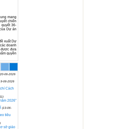
 dung mang
quyết chiến
 quyết 36-
 của Dự án
đề xuất Dự
 các doanh
i được đưa
 thẩm quyền
(20-06-2026
19-06-2026
 chí Cách
11)
 năm 2026”
ế
(13-06-
eo tiêu
)
cơ sở giáo