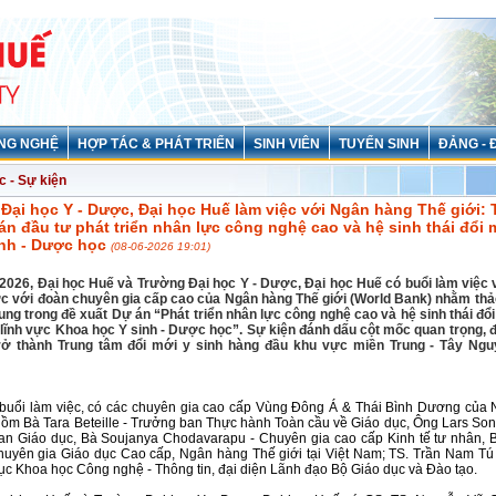
NG NGHỆ
HỢP TÁC & PHÁT TRIỂN
SINH VIÊN
TUYỂN SINH
ĐẢNG - 
c - Sự kiện
Đại học Y - Dược, Đại học Huế làm việc với Ngân hàng Thế giới:
án đầu tư phát triển nhân lực công nghệ cao và hệ sinh thái đổi
inh - Dược học
(08-06-2026 19:01)
2026, Đại học Huế và Trường Đại học Y - Dược, Đại học Huế có buổi làm việc v
ợc với đoàn chuyên gia cấp cao của Ngân hàng Thế giới (World Bank) nhằm thả
ung trong đề xuất Dự án “Phát triển nhân lực công nghệ cao và hệ sinh thái đổ
 lĩnh vực Khoa học Y sinh - Dược học”. Sự kiện đánh dấu cột mốc quan trọng, đ
rở thành Trung tâm đổi mới y sinh hàng đầu khu vực miền Trung - Tây Ngu
buổi làm việc, có các chuyên gia cao cấp Vùng Đông Á & Thái Bình Dương của
gồm Bà Tara Beteille - Trưởng ban Thực hành Toàn cầu về Giáo dục, Ông Lars Son
an Giáo dục, Bà Soujanya Chodavarapu - Chuyên gia cao cấp Kinh tế tư nhân, 
uyên gia Giáo dục Cao cấp, Ngân hàng Thế giới tại Việt Nam; TS. Trần Nam Tú
ục Khoa học Công nghệ - Thông tin,
đại diện Lãnh đạo Bộ Giáo dục và Đào tạo.