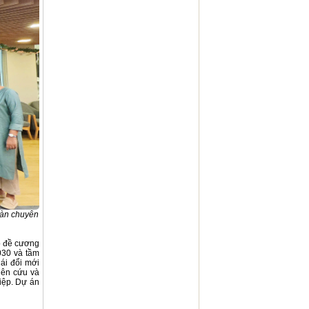
oàn chuyên
áo đề cương
030 và tầm
ái đổi mới
iên cứu và
hiệp. Dự án