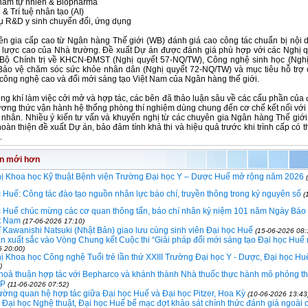
hẩm tự nhiên & Biopharma
ố & Trí tuệ nhân tạo (AI)
vụ R&D y sinh chuyển đổi, ứng dụng
n gia cấp cao từ Ngân hàng Thế giới (WB) đánh giá cao công tác chuẩn bị nội
n lược cao của Nhà trường.
Đề xuất Dự án được đánh giá phù hợp
với các Nghị 
 Bộ Chính trị về KHCN-ĐMST (Nghị quyết 57-NQ/TW), Công nghệ sinh học (Nghị
Bảo vệ chăm sóc sức khỏe nhân dân (Nghị quyết 72-NQ/TW) và mục tiêu hỗ trợ
công nghệ cao và đổi mới sáng tạo Việt Nam của Ngân hàng thế giới.
ng khí làm việc cởi mở và hợp tác, các bên đã thảo luận sâu
về các cấu phần của 
hương thức vận hành hệ thống phòng thí nghiệm dùng chung đến cơ chế kết nối với
 nhân. Nhiều ý kiến tư vấn và khuyến nghị từ các chuyên gia Ngân hàng Thế giớ
hoàn thiện đề xuất Dự án,
bảo đảm tính khả thi và hiệu quả trước khi trình cấp có
.
in mới hơn
hị Khoa học Kỹ thuật Bệnh viện Trường Đại học Y – Dược Huế mở rộng năm 2026
 Huế: Công tác đào tạo nguồn nhân lực báo chí, truyền thông trong kỷ nguyên số
(
c Huế chúc mừng các cơ quan thông tấn, báo chí nhân kỷ niệm 101 năm Ngày Báo
t Nam
(17-06-2026 17:10)
 Kawanishi Natsuki (Nhật Bản) giao lưu cùng sinh viên Đại học Huế
(15-06-2026 08:
n xuất sắc vào Vòng Chung kết Cuộc thi “Giải pháp đổi mới sáng tạo Đại học Huế
6 20:00)
ị Khoa học Công nghệ Tuổi trẻ lần thứ XXIII Trường Đại học Y - Dược, Đại học Hu
)
thoả thuận hợp tác với Bepharco và khánh thành Nhà thuốc thực hành mô phỏng th
PP
(11-06-2026 07:52)
ờng quan hệ hợp tác giữa Đại học Huế và Đại học Pitzer, Hoa Kỳ
(10-06-2026 13:43
Đại học Nghệ thuật, Đại học Huế bế mạc đợt khảo sát chính thức đánh giá ngoài 