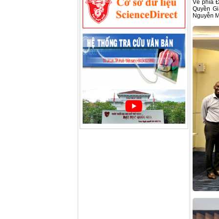
Về phía 
Quyền Gi
Nguyễn Mi