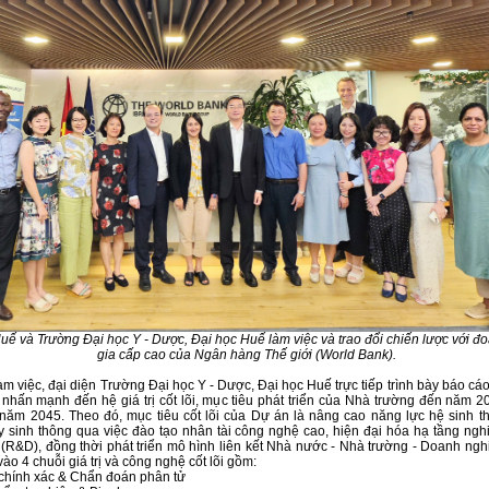
uế và Trường Đại học Y - Dược, Đại học Huế làm việc và trao đổi chiến lược với đ
gia cấp cao của Ngân hàng Thế giới (World Bank).
làm việc, đại diện Trường Đại học Y - Dược, Đại học Huế trực tiếp trình bày báo c
nhấn mạnh đến hệ giá trị cốt lõi, mục tiêu phát triển của Nhà trường đến năm 2
năm 2045. Theo đó, mục tiêu cốt lõi của Dự án là nâng cao năng lực hệ sinh th
y sinh thông qua việc đào tạo nhân tài công nghệ cao, hiện đại hóa hạ tầng ngh
n (R&D), đồng thời phát triển mô hình liên kết Nhà nước - Nhà trường - Doanh ng
vào 4 chuỗi giá trị và công nghệ cốt lõi gồm:
 chính xác & Chẩn đoán phân tử