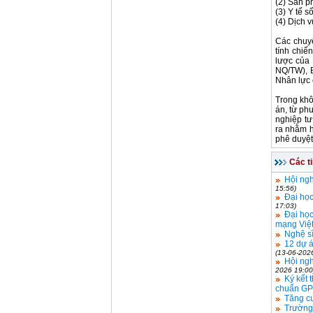
(2) Sản p
(3) Y tế s
(4) Dịch 
Các chuyê
tính chiế
lược của
NQ/TW), 
Nhân lực 
Trong khô
án
, từ p
nghiệp tư
ra nhằm
phê duyệt
Các t
Hội ng
15:56)
Đại học
17:03)
Đại họ
mạng Việ
Nghệ sĩ
12 dự á
(13-06-202
Hội ngh
2026 19:00
Ký kết 
chuẩn G
Tăng cư
Trường 