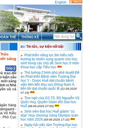
English
ĐOÀN THỂ
THỐNG KÊ
Tin tức, sự kiện nổi bật
 Thúc
Phát triển năng lực tìm hiểu môi
 mới sáng
trường tự nhiên xung quanh cho học
sinh trong các chủ đề Sinh học ở môn
Khoa học cấp Tiểu học
Góp ý
Thủ tướng Chính phủ phê duyệt Đề
à trao đổi
án Phát triển Bệnh viện Trường Đại
o luận sâu
học Y - Dược Huế đạt chuẩn bệnh
i mới sáng
viện tiên tiến khu vực Đông Nam Á,
ịnh vị Nhà
tiến tới đạt chuẩn quốc tế
yên và cả
(21-06-2026
07:18)
Thư ngỏ của GS.TS. BS Nguyễn Vũ
Quốc Huy, Quyền Giám đốc Đại học
 Ngân hàng
Huế
(08-06-2026 07:00)
dergaard -
Sinh viên Đại học Huế giành “cú
Bà Võ Kiều
đúp” Huy chương Vàng Olympic toán
 - Phó Cục
học năm 2026
(04-06-2026 17:10)
Ngày hội việc làm Trường Đại học