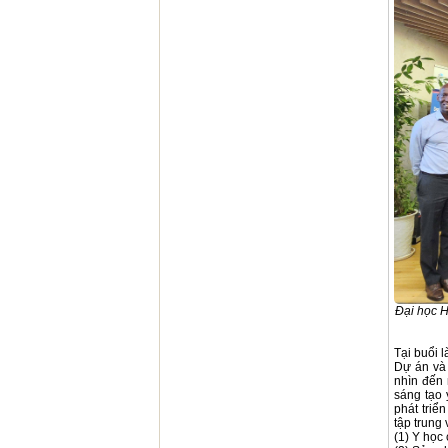
Đại học H
Tại buổi 
Dự án và 
nhìn đến 
sáng tạo 
phát triể
tập trung 
(1) Y học