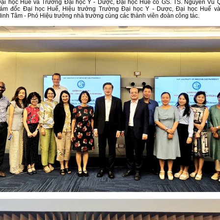
Đại học Huế và Trường Đại học Y - Dược, Đại học Huế có GS. TS. Nguyễn Vũ 
ám đốc Đại học Huế, Hiệu trưởng Trường Đại học Y - Dược, Đại học Huế và
nh Tâm - Phó Hiệu trưởng nhà trường cùng các thành viên đoàn công tác.