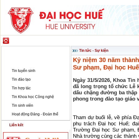
GIỚI THIỆU
ĐÀO TẠO
KHOA HỌC CÔNG NGHỆ
HỢP TÁC & PH
Tin tức - Sự kiện
Tin tức - Sự kiện
Kỷ niệm 30 năm thành
Tin tức - Sự kiện
Sư phạm, Đại học Hu
Tin tuyển sinh
Tin đào tạo
Ngày 31/5/2026, Khoa Tin
đã long trọng tổ chức Lễ 
Tin hợp tác
dấu chặng đường ba thập n
Tin Khoa học Công nghệ
phong trong đào tạo giáo 
Tin sinh viên
Hoạt động Đảng - Đoàn thể
Tham dự buổi lễ, về phía Đ
phụ trách Đại học Huế; đạ
Liên kết
Trường Đại học Sư phạm, Đ
Nhà trường cùng các thành v