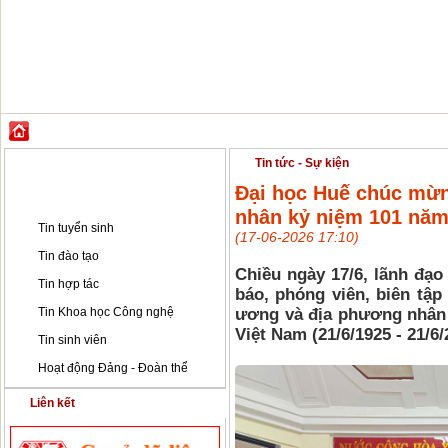
GIỚI THIỆU
ĐÀO TẠO
KHOA HỌC CÔNG NGHỆ
HỢP TÁC & PH
Tin tức - Sự kiện
Tin tức - Sự kiện
Đại học Huế chúc mừn
Tin tức - Sự kiện
nhân kỷ niệm 101 năm
Tin tuyển sinh
(17-06-2026 17:10)
Tin đào tạo
Chiều ngày 17/6, lãnh đạo
Tin hợp tác
báo, phóng viên, biên tập
Tin Khoa học Công nghệ
ương và địa phương nhân
Việt Nam (21/6/1925 - 21/6/
Tin sinh viên
Hoạt động Đảng - Đoàn thể
Liên kết