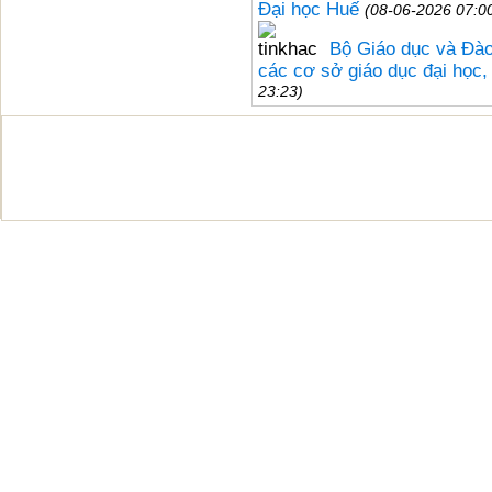
Đại học Huế
(08-06-2026 07:0
Bộ Giáo dục và Đào
các cơ sở giáo dục đại học,
23:23)
Bản quyền thuộc Đại học Huế © 20
Địa chỉ: 03 Lê Lợi - Thành phố Huế; Điện thoại: (
Fax: (+84)234.3825902; Email:
office@hueu