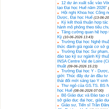
12 dự án xuất sắc vào Vò
tạo Đại học Huế năm 2026”
Hội nghị Khoa học Công ng
Dược, Đại học Huế
(13-06-20
Ký kết thoả thuận hợp tá
hành mô phỏng theo tiêu c
Tăng cường quan hệ hợp t
Kỳ
(10-06-2026 13:43)
Trường Đại học Nghệ thuậ
thức đánh giá ngoài cơ sở g
Trường Đại học Sư phạm, 
đào tạo kỹ sư ngành Kỹ thuậ
INSA Centre Val de Loire (C
thuật
(09-06-2026 15:23)
Trường Đại học Y - Dược,
giới: Thúc đẩy dự án đầu tư
thái đổi mới sáng tạo Y sin
Thư ngỏ của GS.TS. BS 
học Huế
(08-06-2026 07:00)
Bộ Giáo dục và Đào tạo c
sở giáo dục đại học, giáo d
Giáo sư, Tiến sĩ Trần Đă