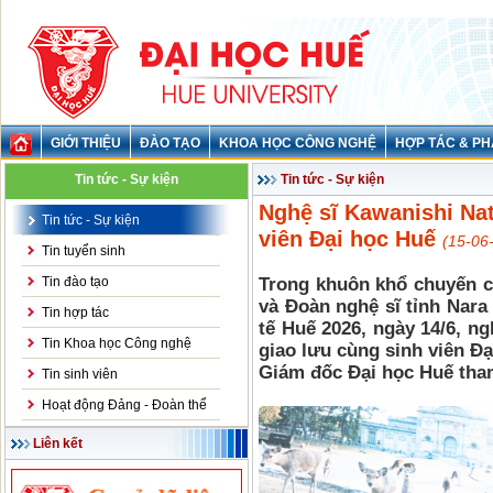
GIỚI THIỆU
ĐÀO TẠO
KHOA HỌC CÔNG NGHỆ
HỢP TÁC & PH
Tin tức - Sự kiện
Tin tức - Sự kiện
Nghệ sĩ Kawanishi Nat
Tin tức - Sự kiện
viên Đại học Huế
(15-06
Tin tuyển sinh
Tin đào tạo
Trong khuôn khổ chuyến c
và Đoàn nghệ sĩ tỉnh Nar
Tin hợp tác
tế Huế 2026, ngày 14/6, n
Tin Khoa học Công nghệ
giao lưu cùng sinh viên Đ
Giám đốc Đại học Huế tha
Tin sinh viên
Hoạt động Đảng - Đoàn thể
Liên kết