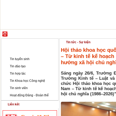
GIỚI THIỆU
ĐÀO TẠO
KHOA HỌC CÔNG NGHỆ
HỢP TÁC & PH
Tin tức - Sự kiện
Tin tức - Sự kiện
Hội thảo khoa học quố
Tin tức - Sự kiện
– Từ kinh tế kế hoạch 
Tin tuyển sinh
hướng xã hội chủ ngh
Tin đào tạo
Sáng ngày 26/6, Trường Đ
Tin hợp tác
Trường Kinh tế – Luật và
Tin Khoa học Công nghệ
chức Hội thảo khoa học q
Tin sinh viên
Nam – Từ kinh tế kế hoạch
hội chủ nghĩa (1986–2026)”
Hoạt động Đảng - Đoàn thể
Liên kết