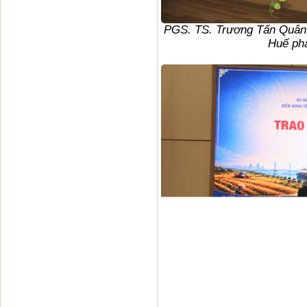
PGS. TS. Trương Tấn Quân, 
Huế phá