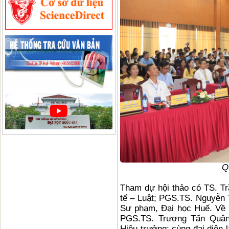
Q
Tham dự hội thảo có TS. T
tế – Luật; PGS.TS. Nguyễn
Sư phạm, Đại học Huế. Về 
PGS.TS. Trương Tấn Quân,
Hiệu trưởng; cùng đại diện 