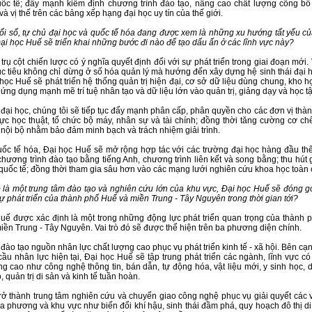
ốc tế; đẩy mạnh kiểm định chương trình đào tạo, nâng cao chất lượng công bố
à vị thế trên các bảng xếp hạng đại học uy tín của thế giới.
i số, tự chủ đại học và quốc tế hóa đang được xem là những xu hướng tất yếu củ
Đại học Huế sẽ triển khai những bước đi nào để tạo dấu ấn ở các lĩnh vực này?
 trụ cột chiến lược có ý nghĩa quyết định đối với sự phát triển trong giai đoạn mới
ục tiêu không chỉ dừng ở số hóa quản lý mà hướng đến xây dựng hệ sinh thái đại 
 học Huế sẽ phát triển hệ thống quản trị hiện đại, cơ sở dữ liệu dùng chung, kho h
 ứng dụng mạnh mẽ trí tuệ nhân tạo và dữ liệu lớn vào quản trị, giảng dạy và học t
 đại học, chúng tôi sẽ tiếp tục đẩy mạnh phân cấp, phân quyền cho các đơn vị thàn
vực học thuật, tổ chức bộ máy, nhân sự và tài chính; đồng thời tăng cường cơ ch
 nội bộ nhằm bảo đảm minh bạch và trách nhiệm giải trình.
uốc tế hóa, Đại học Huế sẽ mở rộng hợp tác với các trường đại học hàng đầu thế 
 chương trình đào tạo bằng tiếng Anh, chương trình liên kết và song bằng; thu hút 
 quốc tế; đồng thời tham gia sâu hơn vào các mạng lưới nghiên cứu khoa học toàn 
rò là một trung tâm đào tạo và nghiên cứu lớn của khu vực, Đại học Huế sẽ đóng 
ự phát triển của thành phố Huế và miền Trung - Tây Nguyên trong thời gian tới?
uế được xác định là một trong những động lực phát triển quan trọng của thành 
iền Trung - Tây Nguyên. Vai trò đó sẽ được thể hiện trên ba phương diện chính.
 đào tạo nguồn nhân lực chất lượng cao phục vụ phát triển kinh tế - xã hội. Bên cạ
ầu nhân lực hiện tại, Đại học Huế sẽ tập trung phát triển các ngành, lĩnh vực c
ng cao như công nghệ thông tin, bán dẫn, tự động hóa, vật liệu mới, y sinh học, d
 quản trị di sản và kinh tế tuần hoàn.
trở thành trung tâm nghiên cứu và chuyển giao công nghệ phục vụ giải quyết các 
ịa phương và khu vực như biến đổi khí hậu, sinh thái đầm phá, quy hoạch đô thị d