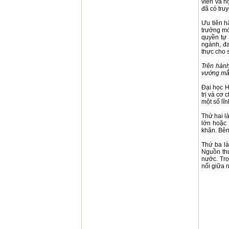
viên và h
đã có truy
Ưu tiên h
trưởng mớ
quyền tự 
ngành, đa
thực cho s
Trên hành
vướng mắc
Đại học H
trị và cơ
một số lĩ
Thứ hai l
lớn hoặc 
khăn. Bên
Thứ ba l
Nguồn thu
nước. Tro
nối giữa 