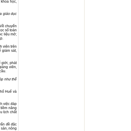
 khoa học,
a giáo dục
. Về chuyển
học số toàn
ọc liệu mở;
ập.
h viên trên
ế giám sát,
giới, phát
giảng viên,
cầu.
góp như thế
phố Huế và
nh việc đáp
ó tiềm năng
u lịch chất
vấn đề đặc
i sản, nông