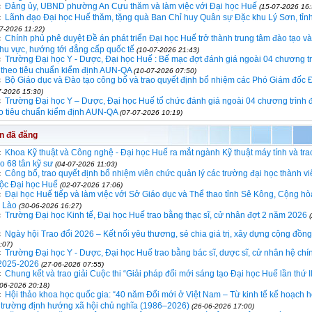
Đảng ủy, UBND phường An Cựu thăm và làm việc với Đại học Huế
(15-07-2026 16:
Lãnh đạo Đại học Huế thăm, tặng quà Ban Chỉ huy Quân sự Đặc khu Lý Sơn, tỉ
7-2026 11:22)
Chính phủ phê duyệt Đề án phát triển Đại học Huế trở thành trung tâm đào tạo v
hu vực, hướng tới đẳng cấp quốc tế
(10-07-2026 21:43)
Trường Đại học Y - Dược, Đại học Huế : Bế mạc đợt đánh giá ngoài 04 chương t
ĩ theo tiêu chuẩn kiểm định AUN-QA
(10-07-2026 07:50)
Bộ Giáo dục và Đào tạo công bố và trao quyết định bổ nhiệm các Phó Giám đốc 
7-2026 15:30)
Trường Đại học Y – Dược, Đại học Huế tổ chức đánh giá ngoài 04 chương trình 
eo tiêu chuẩn kiểm định AUN-QA
(07-07-2026 10:19)
in đã đăng
Khoa Kỹ thuật và Công nghệ - Đại học Huế ra mắt ngành Kỹ thuật máy tính và tra
o 68 tân kỹ sư
(04-07-2026 11:03)
Công bố, trao quyết định bổ nhiệm viên chức quản lý các trường đại học thành v
huộc Đại học Huế
(02-07-2026 17:06)
Đại học Huế tiếp và làm việc với Sở Giáo dục và Thể thao tỉnh Sê Kông, Cộng h
 Lào
(30-06-2026 16:27)
Trường Đại học Kinh tế, Đại học Huế trao bằng thạc sĩ, cử nhân đợt 2 năm 2026
Ngày hội Trao đổi 2026 – Kết nối yêu thương, sẻ chia giá trị, xây dựng cộng đồn
:07)
Trường Đại học Y - Dược, Đại học Huế trao bằng bác sĩ, dược sĩ, cử nhân hệ chí
2025-2026
(27-06-2026 07:55)
Chung kết và trao giải Cuộc thi “Giải pháp đổi mới sáng tạo Đại học Huế lần thứ I
-06-2026 20:18)
Hội thảo khoa học quốc gia: “40 năm Đổi mới ở Việt Nam – Từ kinh tế kế hoạch 
hị trường định hướng xã hội chủ nghĩa (1986–2026)
(26-06-2026 17:00)