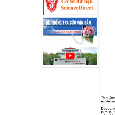
Thưa ông,
tập thể l
Được giao
thức sâu 