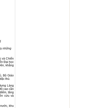
ế
 tụ những
c và Chiến
iển Đại học
yên, khẳng
ủ, Bộ Giáo
đặc thù.
 dựng Làng
 độ cao cần
điểm, tăng
ên cứu và
 nước, khu