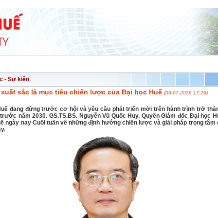
NG NGHỆ
HỢP TÁC & PHÁT TRIỂN
SINH VIÊN
TUYỂN SINH
ĐẢNG - 
c - Sự kiện
 xuất sắc là mục tiêu chiến lược của Đại học Huế
(05-07-2026 17:26)
uế đang đứng trước cơ hội và yêu cầu phát triển mới trên hành trình trở thà
 trước năm 2030. GS.TS.BS. Nguyễn Vũ Quốc Huy, Quyền Giám đốc Đại học H
uế ngày nay Cuối tuần về những định hướng chiến lược và giải pháp trọng tâm
y.