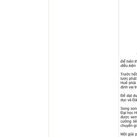
Để hiện t
điều kiện
Trước hết
lược phát
Huế phải 
định vai t
Để đạt đư
dục và Đà
Song song
Đại học H
được xem 
cường li
chuyển gi
Một giải 