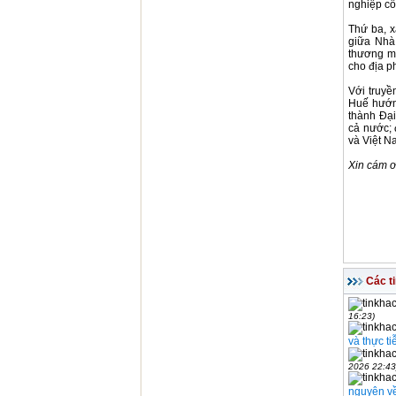
nghiệp cô
Thứ ba, x
giữa Nhà
thương mạ
cho địa p
Với truyề
Huế hướng
thành Đại
cả nước; 
và Việt N
Xin cám ơ
Các t
16:23)
và thực t
2026 22:43
nguyện về