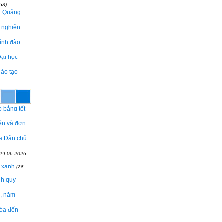
53)
nh Quảng
à nghiên
rình đào
Đại học
đào tạo
o bằng tốt
iên và đơn
òa Dân chủ
(29-06-2026
g xanh
(28-
nh quy
I, năm
hóa đến