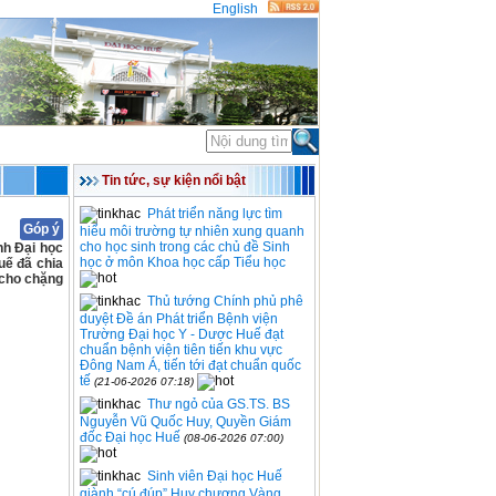
English
ĐOÀN THỂ
THỐNG KÊ
Tin tức, sự kiện nổi bật
Phát triển năng lực tìm
Góp ý
hiểu môi trường tự nhiên xung quanh
cho học sinh trong các chủ đề Sinh
nh Đại học
học ở môn Khoa học cấp Tiểu học
uế đã chia
 cho chặng
Thủ tướng Chính phủ phê
duyệt Đề án Phát triển Bệnh viện
Trường Đại học Y - Dược Huế đạt
chuẩn bệnh viện tiên tiến khu vực
Đông Nam Á, tiến tới đạt chuẩn quốc
tế
(21-06-2026 07:18)
Thư ngỏ của GS.TS. BS
Nguyễn Vũ Quốc Huy, Quyền Giám
đốc Đại học Huế
(08-06-2026 07:00)
Sinh viên Đại học Huế
giành “cú đúp” Huy chương Vàng