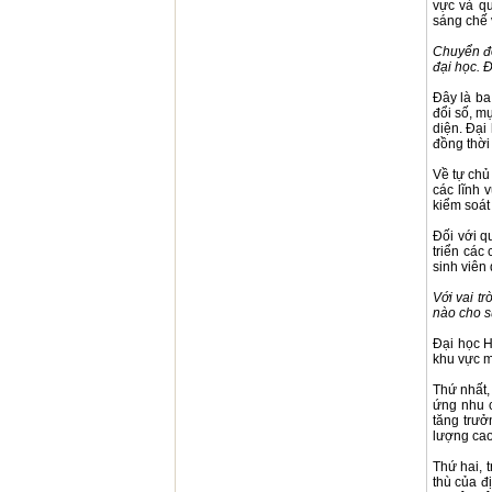
vực và qu
sáng chế v
Chuyển đổ
đại học. 
Đây là ba
đổi số, m
diện. Đại
đồng thời
Về tự chủ
các lĩnh 
kiểm soát
Đối với q
triển các
sinh viên
Với vai t
nào cho s
Đại học H
khu vực m
Thứ nhất,
ứng nhu c
tăng trưở
lượng cao,
Thứ hai, 
thù của đ