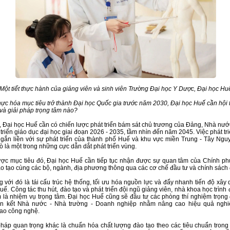
Một tiết thực hành của giảng viên và sinh viên Trường Đại học Y Dược, Đại học Hu
hực hóa mục tiêu trở thành Đại học Quốc gia trước năm 2030, Đại học Huế cần hội
 và giải pháp trọng tâm nào?
, Đại học Huế cần có chiến lược phát triển bám sát chủ trương của Đảng, Nhà nướ
 triển giáo dục đại học giai đoạn 2026 - 2035, tầm nhìn đến năm 2045. Việc phát tr
gắn liền với sự phát triển của thành phố Huế và khu vực miền Trung - Tây Ngu
rò là một trong những cực dẫn dắt phát triển vùng.
ợc mục tiêu đó, Đại học Huế cần tiếp tục nhận được sự quan tâm của Chính ph
o tạo cùng các bộ, ngành, địa phương thông qua các cơ chế đầu tư và chính sách 
 với đó là tái cấu trúc hệ thống, tối ưu hóa nguồn lực và đẩy nhanh tiến độ xây
uế. Công tác thu hút, đào tạo và phát triển đội ngũ giảng viên, nhà khoa học trình
là nhiệm vụ trọng tâm. Đại học Huế cũng sẽ đầu tư các phòng thí nghiệm trọng 
ên kết Nhà nước - Nhà trường - Doanh nghiệp nhằm nâng cao hiệu quả nghi
ao công nghệ.
pháp quan trọng khác là chuẩn hóa chất lượng đào tạo theo các tiêu chuẩn trong