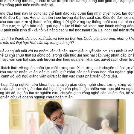
ọc viên; đồng thời nhận thức rõ vai trò lịch sử của một trung tâm giáo dục đại học
ền thống phát triển nhiều thập kỷ.
àng đầu hiện nay là cùng tập thể lãnh đạo xây dựng tầm nhìn chiến lược, tạo độn
i để đưa Đại học Huế phát triển theo hướng đại học xuất sắc. Điều đó đòi hỏi ph
chủ của các đơn vị thành viên, đồng thời giữ vững sự thống nhất của mô hình 
 lĩnh vực; chuyển hóa hiệu quả nguồn lực trí thức và khoa học thành những đóng
ự phát triển kinh tế - xã hội và nâng cao vị thế học thuật của Đại học Huế trên trườ
 trình trở thành đại học xuất sắc và tiến tới Đại học Quốc gia, theo ông, những k
 nào mà Đại học Huế cần tập trung tháo gỡ?
uế đang đối mặt với ba nhóm vấn đề cần được giải quyết căn cơ. Thứ nhất là mô
 chế tự chủ chưa thật sự đồng bộ. Trong cấu trúc đại học hai cấp, việc phân cấp, p
nh vực vẫn còn bất cập, ảnh hưởng đến hiệu quả triển khai các quyết sách chiến lư
à thách thức về nguồn nhân lực chất lượng cao. Xu hướng dịch chuyển nhân lực về
khu vực tư nhân khiến việc thu hút, giữ chân các nhà khoa học đầu ngành gặp
 cạnh đó, đội ngũ giảng viên giữa các lĩnh vực chưa phát triển đồng đều.
à hoạt động nghiên cứu khoa học, chuyển giao công nghệ chưa tương xứng với 
 của các cơ sở giáo dục đại học hiện vẫn phụ thuộc nhiều vào học phí và ngâ
ng khi đó, nguồn thu từ nghiên cứu, chuyển giao công nghệ còn khiêm tốn, hệ sin
nghiên cứu và doanh nghiệp chưa hoàn thiện.