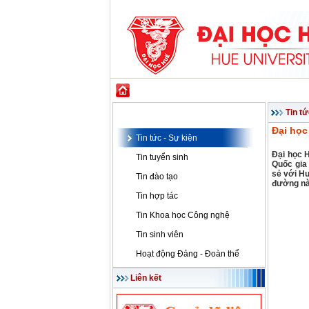
GIỚI THIỆU
ĐÀO TẠO
KHOA HỌC CÔ
Tin tức - Sự kiện
Tin tứ
Đại học
Tin tức - Sự kiện
Đại học H
Tin tuyển sinh
Quốc gia
sẻ với H
Tin đào tạo
đường nà
Tin hợp tác
Tin Khoa học Công nghệ
Tin sinh viên
Hoạt động Đảng - Đoàn thể
Liên kết