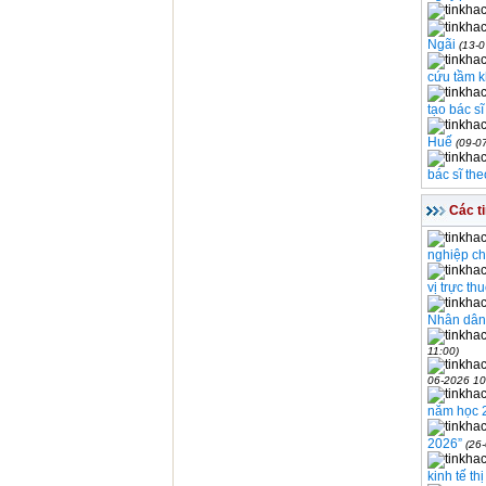
Ngãi
(13-0
cứu tầm k
tạo bác s
Huế
(09-0
bác sĩ th
Các t
nghiệp ch
vị trực t
Nhân dân
11:00)
06-2026 10
năm học 
2026”
(26
kinh tế t