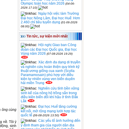
Olympic toán học năm 2026
(04-06-
2026 17:10)
Ngày hội việc làm Trường
Đại học Nông Lâm, Đại học Huế: Hơn
2.460 chỉ tiêu tuyển dụng
(01-06-2026
08:00)
Tin tức, sự kiện mới nhất
Hội nghị Giao ban Công
đoàn các Đại học Quốc gia, Đại học
Vùng năm 2026
(07-08-2026 19:29)
Xác định đa dạng di truyền
và nghiên cứu hoàn thiện quy trình kỹ
thuật ương giống cua xanh (Scylla
Paramamosain) phù hợp với điều
kiện tự nhiên vùng ven biển duyên
hải miền Trung
Nghiên cứu tính bền vững
sinh kế của nông hộ trồng sắn trong
điều kiện biến đổi khí hậu ở tỉnh Đắk
Lắk
Đại học Huế tăng cường
à ông cùng
kết nối, mở rộng mạng lưới hợp tác
quốc tế
(06-08-2026 13:50)
Các yếu tố ảnh hưởng đến
 nề. Tôi ý
ý định tham gia của người dân địa
 động, sinh