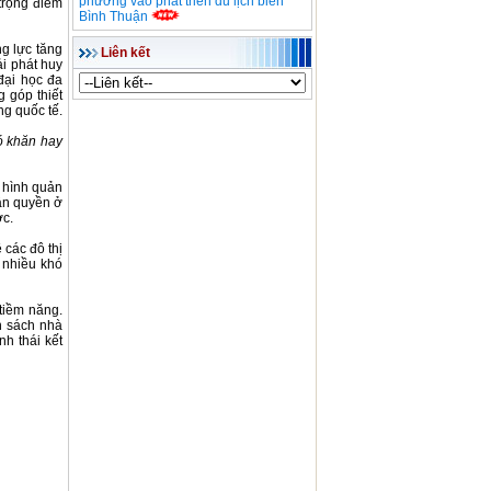
phương vào phát triển du lịch biển
 trọng điểm
Bình Thuận
g lực tăng
Liên kết
ải phát huy
đại học đa
 góp thiết
ng quốc tế.
hó khăn hay
 hình quản
hân quyền ở
ợc.
 các đô thị
 nhiều khó
tiềm năng.
n sách nhà
h thái kết