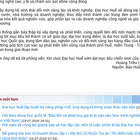
ng nghệ cao, y tế và chăm sóc sức khỏe cộng đồng.
ây dựng hệ sinh thái đổi mới sáng tạo và khởi nghiệp. Đại học Huế sẽ đóng vai t
 nước, nhà trường và doanh nghiệp; thúc đẩy hình thành các trung tâm ươm t
i hóa kết quả nghiên cứu, góp phần tạo ra các doanh nghiệp công nghệ và giá tr
hương.
n thống gần bảy thập kỷ xây dựng và phát triển, cùng quyết tâm đổi mới mạnh m
 tới mục tiêu trở thành cơ sở giáo dục đại học trọng điểm, là đại học xuất sắc, tr
 học Quốc gia, trung tâm đào tạo, nghiên cứu và đổi mới sáng tạo hàng đầu của 
đóng góp tích cực vào sự phát triển bền vững của thành phố Huế, miền Trung - 
am trong giai đoạn mới.
n ông đã trả lời phỏng vấn. Xin chúc Đại học Huế sớm đạt mục tiêu chiến lược của
Hoàng Triều (
Nguồn: Báo Huế
in mới hơn
Đại học Huế tập huấn kỹ năng pháp chế, ứng dụng AI trong soạn thảo văn bản
(2
Hội thảo khoa học quốc tế “Bảo tồn và phát huy giá trị di sản văn hóa: Kinh nghi
iễn Việt Nam”
(18-07-2026 18:31)
Hội nghị về công tác giảng dạy và học tập các môn lý luận chính trị tại Đại học H
)
Bế giảng lớp bác sĩ chuyên khoa cấp I - lớp thứ 10 thuộc Dự án “Thí điểm bác sĩ tr
 vùng khó khăn”
(16-07-2026 07:54)