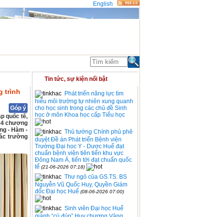
English
ĐOÀN THỂ
THỐNG KÊ
Tin tức, sự kiện nổi bật
 trình
Phát triển năng lực tìm
hiểu môi trường tự nhiên xung quanh
Góp ý
cho học sinh trong các chủ đề Sinh
học ở môn Khoa học cấp Tiểu học
p quốc tế,
 04 chương
ng - Hàm -
Thủ tướng Chính phủ phê
các trường
duyệt Đề án Phát triển Bệnh viện
Trường Đại học Y - Dược Huế đạt
chuẩn bệnh viện tiên tiến khu vực
Đông Nam Á, tiến tới đạt chuẩn quốc
tế
(21-06-2026 07:18)
Thư ngỏ của GS.TS. BS
Nguyễn Vũ Quốc Huy, Quyền Giám
đốc Đại học Huế
(08-06-2026 07:00)
Sinh viên Đại học Huế
giành “cú đúp” Huy chương Vàng