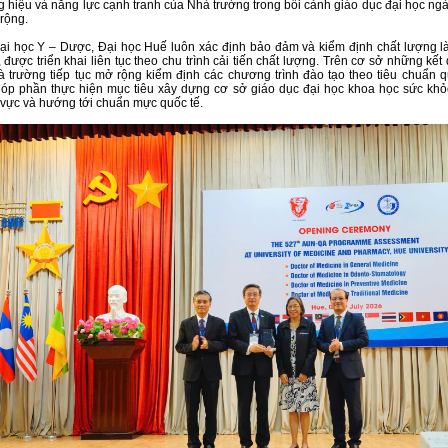
ng hiệu và năng lực cạnh tranh của Nhà trường trong bối cảnh giáo dục đại học ng
rộng.
i học Y – Dược, Đại học Huế luôn xác định bảo đảm và kiểm định chất lượng l
, được triển khai liên tục theo chu trình cải tiến chất lượng. Trên cơ sở những kết
 trường tiếp tục mở rộng kiểm định các chương trình đào tạo theo tiêu chuẩn q
góp phần thực hiện mục tiêu xây dựng cơ sở giáo dục đại học khoa học sức khỏe
 vực và hướng tới chuẩn mực quốc tế.