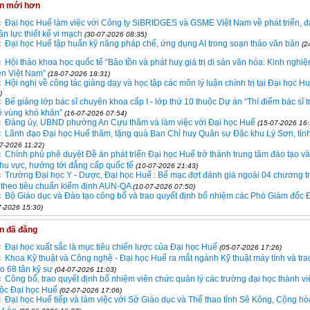
in mới hơn
Đại học Huế làm việc với Công ty SiBRIDGES và GSME Việt Nam về phát triển, đ
n lực thiết kế vi mạch
(30-07-2026 08:35)
Đại học Huế tập huấn kỹ năng pháp chế, ứng dụng AI trong soạn thảo văn bản
(2
Hội thảo khoa học quốc tế “Bảo tồn và phát huy giá trị di sản văn hóa: Kinh nghi
iễn Việt Nam”
(18-07-2026 18:31)
Hội nghị về công tác giảng dạy và học tập các môn lý luận chính trị tại Đại học H
)
Bế giảng lớp bác sĩ chuyên khoa cấp I - lớp thứ 10 thuộc Dự án “Thí điểm bác sĩ tr
 vùng khó khăn”
(16-07-2026 07:54)
Đảng ủy, UBND phường An Cựu thăm và làm việc với Đại học Huế
(15-07-2026 16:
Lãnh đạo Đại học Huế thăm, tặng quà Ban Chỉ huy Quân sự Đặc khu Lý Sơn, tỉ
7-2026 11:22)
Chính phủ phê duyệt Đề án phát triển Đại học Huế trở thành trung tâm đào tạo v
hu vực, hướng tới đẳng cấp quốc tế
(10-07-2026 21:43)
Trường Đại học Y - Dược, Đại học Huế : Bế mạc đợt đánh giá ngoài 04 chương t
ĩ theo tiêu chuẩn kiểm định AUN-QA
(10-07-2026 07:50)
Bộ Giáo dục và Đào tạo công bố và trao quyết định bổ nhiệm các Phó Giám đốc 
7-2026 15:30)
in đã đăng
Đại học xuất sắc là mục tiêu chiến lược của Đại học Huế
(05-07-2026 17:26)
Khoa Kỹ thuật và Công nghệ - Đại học Huế ra mắt ngành Kỹ thuật máy tính và tra
o 68 tân kỹ sư
(04-07-2026 11:03)
Công bố, trao quyết định bổ nhiệm viên chức quản lý các trường đại học thành v
huộc Đại học Huế
(02-07-2026 17:06)
Đại học Huế tiếp và làm việc với Sở Giáo dục và Thể thao tỉnh Sê Kông, Cộng h