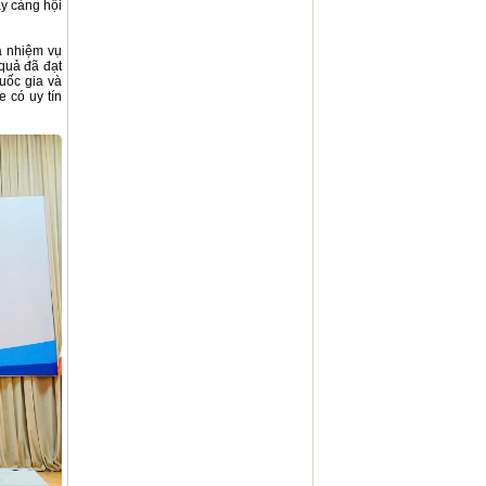
ày càng hội
à nhiệm vụ
 quả đã đạt
uốc gia và
 có uy tín