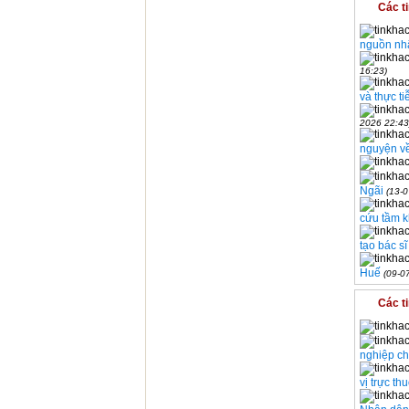
Các t
nguồn nhâ
16:23)
và thực t
2026 22:43
nguyện về
Ngãi
(13-0
cứu tầm k
tạo bác s
Huế
(09-0
Các t
nghiệp ch
vị trực t