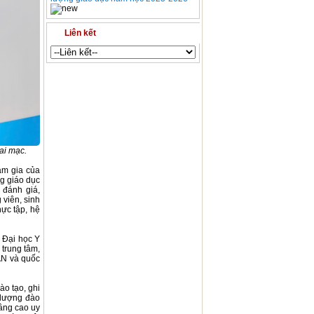
Liên kết
ai mạc.
am gia của
ng giáo dục
 đánh giá,
 viên, sinh
hực tập,
hệ
 Đại học Y
 trung tâm,
AN và quốc
ào tạo, ghi
 lượng đào
âng cao uy