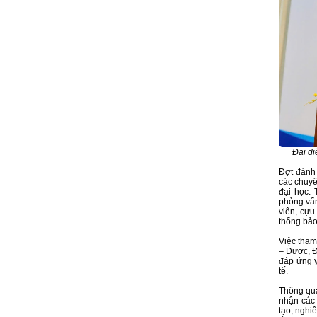
Đại di
Đợt đánh 
các chuyê
đại học. 
phỏng vấn
viên, cựu
thống bảo
Việc tham
– Dược, Đ
đáp ứng y
tế.
Thông qua
nhận các 
tạo, nghi