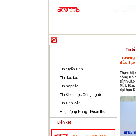
GIỚI THIỆU
ĐÀO TẠO
KHOA HỌC CÔ
Tin tức - Sự kiện
Tin tứ
Trường 
Tin tức - Sự kiện
đào tạo
Tin tuyển sinh
Thực hiện
sáng 07/
Tin đào tạo
trình đào
Mặt, Bác
Tin hợp tác
đại học 
Tin Khoa học Công nghệ
Tin sinh viên
Hoạt động Đảng - Đoàn thể
Liên kết