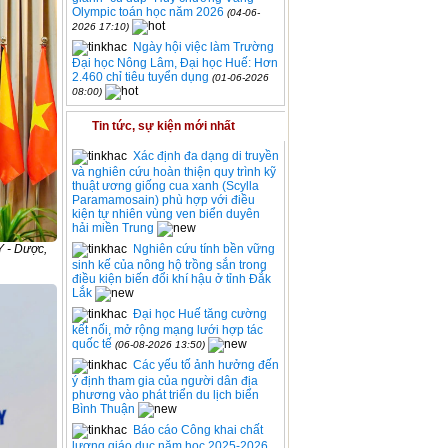
Olympic toán học năm 2026
(04-06-
2026 17:10)
Ngày hội việc làm Trường
Đại học Nông Lâm, Đại học Huế: Hơn
2.460 chỉ tiêu tuyển dụng
(01-06-2026
08:00)
Tin tức, sự kiện mới nhất
Xác định đa dạng di truyền
và nghiên cứu hoàn thiện quy trình kỹ
thuật ương giống cua xanh (Scylla
Paramamosain) phù hợp với điều
kiện tự nhiên vùng ven biển duyên
hải miền Trung
 - Dược,
Nghiên cứu tính bền vững
sinh kế của nông hộ trồng sắn trong
điều kiện biến đổi khí hậu ở tỉnh Đắk
Lắk
Đại học Huế tăng cường
kết nối, mở rộng mạng lưới hợp tác
quốc tế
(06-08-2026 13:50)
Các yếu tố ảnh hưởng đến
ý định tham gia của người dân địa
phương vào phát triển du lịch biển
Bình Thuận
Báo cáo Công khai chất
lượng giáo dục năm học 2025-2026