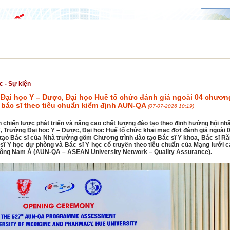
NG NGHỆ
HỢP TÁC & PHÁT TRIỂN
SINH VIÊN
TUYỂN SINH
ĐẢNG - 
c - Sự kiện
Đại học Y – Dược, Đại học Huế tổ chức đánh giá ngoài 04 chương
 bác sĩ theo tiêu chuẩn kiểm định AUN-QA
(07-07-2026 10:19)
 chiến lược phát triển và nâng cao chất lượng đào tạo theo định hướng hội nhậ
7, Trường Đại học Y – Dược, Đại học Huế tổ chức khai mạc đợt đánh giá ngoài
 tạo Bác sĩ của Nhà trường gồm Chương trình đào tạo Bác sĩ Y khoa, Bác sĩ Ră
 sĩ Y học dự phòng và Bác sĩ Y học cổ truyền theo tiêu chuẩn của Mạng lưới 
Đông Nam Á (AUN-QA – ASEAN University Network – Quality Assurance).