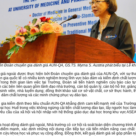
ện Đoàn chuyên gia đánh giá AUN-QA, GS.TS. Myrna S. Austria phát biểu tại Lễ kh
giá ngoài được thực hiện bởi Đoàn chuyên gia đánh giá của AUN-QA, với sự th
n gia quốc tế có nhiều kinh nghiệm trong lĩnh vực bảo đảm và kiểm định chất lượ
Trong thời gian làm việc tại Trường, Đoàn sẽ tiến hành nghiên cứu báo cáo tự
 các bên liên quan gồm lãnh đạo nhà trường, cán bộ quản lý, cán bộ hỗ trợ, giảng
 sinh viên, nhà tuyển dụng; đồng thời khảo sát cơ sở vật chất,
cơ sở thực hành, t
 đảm chất lượng và các minh chứng phục vụ đào tạo.
 gia kiểm định theo tiêu chuẩn AUN-QA khẳng định cam kết mạnh mẽ của Trường
ại học Huế trong việc không ngừng cải tiến chất lượng đào tạo, lấy người học làm
êu cầu của xã hội và hội nhập với hệ thống giáo dục đại học trong khu vực ASE
 hoạt động đánh giá ngoài, Nhà trường có cơ hội rà soát toàn diện chương trình đ
điểm mạnh, xác định những nội dung cần tiếp tục cải tiến nhằm nâng cao chất
ên cứu khoa học và phục vụ cộng đồng. Đồng thời, kết quả đánh giá sẽ góp phần n