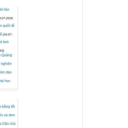
ào tạo
4-07-2026
ệm quốc tế
uế
(16-07-
ẻ tình
53)
nh Quảng
à nghiên
rình đào
Đại học
o bằng tốt
iên và đơn
òa Dân chủ