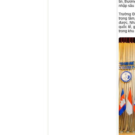
tín, thươ
nhập sâu 
Trường Đạ
trọng tâm
được, Nhà
quốc tế, 
trong khu