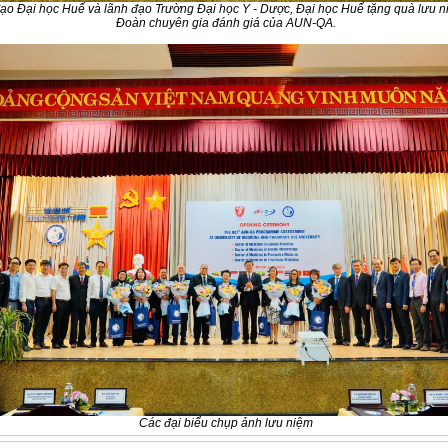
ạo Đại học Huế và lãnh đạo Trường Đại học Y - Dược, Đại học Huế tặng quà lưu 
Đoàn chuyên gia đánh giá của AUN-QA.
Các đại biểu chụp ảnh lưu niệm