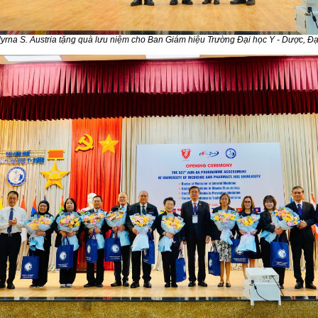
yrna S. Austria
tặng quà lưu niệm cho Ban Giám hiệu Trường Đại học Y - Dược, Đạ