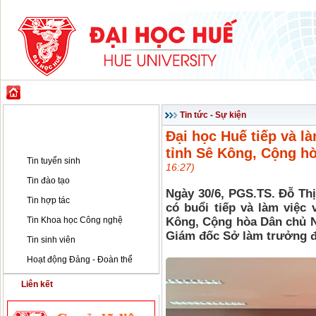
GIỚI THIỆU
ĐÀO TẠO
KHOA HỌC CÔNG NGHỆ
HỢP TÁC & PH
Tin tức - Sự kiện
Tin tức - Sự kiện
Đại học Huế tiếp và l
Tin tức - Sự kiện
tỉnh Sê Kông, Cộng h
Tin tuyển sinh
16:27)
Tin đào tạo
Ngày 30/6, PGS.TS. Đỗ Th
Tin hợp tác
có buổi tiếp và làm việc
Tin Khoa học Công nghệ
Kông, Cộng hòa Dân chủ 
Giám đốc Sở làm trưởng 
Tin sinh viên
Hoạt động Đảng - Đoàn thể
Liên kết