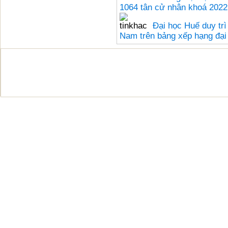
1064 tân cử nhân khoá 2022
Đại học Huế duy tr
Nam trên bảng xếp hạng đạ
Bản quyền thuộc Đại học Huế © 20
Địa chỉ: 03 Lê Lợi - Thành phố Huế; Điện thoại: (
Fax: (+84)234.3825902; Email:
office@hueu