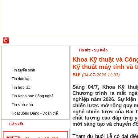
GIỚI THIỆU
ĐÀO TẠO
KHOA HỌC CÔNG NGHỆ
HỢP TÁC & PH
Tin tức - Sự kiện
Tin tức - Sự kiện
Khoa Kỹ thuật và Côn
Tin tức - Sự kiện
Kỹ thuật máy tính và t
Tin tuyển sinh
sư
(04-07-2026 11:03)
Tin đào tạo
Sáng 04/7, Khoa Kỹ thu
Tin hợp tác
Chương trình ra mắt ngàn
Tin Khoa học Công nghệ
nghiệp năm 2026. Sự kiện 
Tin sinh viên
chiến lược mở rộng quy mô
nghệ chiến lược của Đại 
Hoạt động Đảng - Đoàn thể
chất lượng cao đáp ứng yê
mới sáng tạo và chuyển đổ
Liên kết
Tham dự buổi Lễ có đại diệ