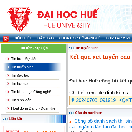
GIỚI THIỆU
ĐÀO TẠO
KHOA HỌC CÔNG NGHỆ
HỢP TÁC & PH
Tin tức - Sự kiện
Tin tuyển sinh
Kết quả xét tuyển ca
Tin tức - Sự kiện
Tin tuyển sinh
Tin đào tạo
Đại học Huế công bố kết q
Tin hợp tác
Tin Khoa học Công nghệ
Chi tiết xem file đính kèm./.
20240708_091919_KQXTC
Tin sinh viên
Hoạt động Đảng - Đoàn thể
Các tin mới hơn
Liên kết
Công bố danh sách thí sin
các ngành đào tạo đại học 