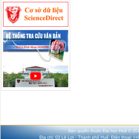
Bản quyền thuộc Đại học Huế © 20
Địa chỉ: 03 Lê Lợi - Thành phố Huế; Điện thoại: (