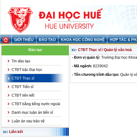
GIỚI THIỆU
ĐÀO TẠO
KHOA HỌC CÔNG NGHỆ
HỢP TÁC & PH
Đào tạo
CTĐT Thạc sĩ / Quản lý văn hoá
- Đơn vị quản lý:
Trường Đại học Khoa
Tin đào tạo
- Mã ngành:
8229042
CTĐT bậc Đại học
- Tên chương trình đào tạo:
Quản lý v
CTĐT Thạc sĩ
CTĐT Tiến sĩ
CTĐT liên kết
CTĐT bằng tiếng nước ngoài
Danh mục luận án tiến sĩ
Luận án sau bảo vệ
Liên kết