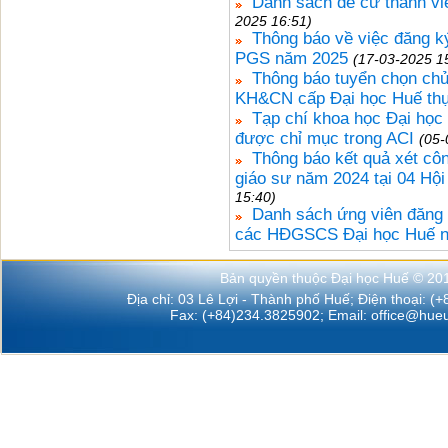
Danh sách đề cử thành 
2025 16:51)
Thông báo về việc đăng k
PGS năm 2025
(17-03-2025 1
Thông báo tuyển chọn chủ 
KH&CN cấp Đại học Huế thự
Tạp chí khoa học Đại học
được chỉ mục trong ACI
(05-
Thông báo kết quả xét côn
giáo sư năm 2024 tại 04 Hộ
15:40)
Danh sách ứng viên đăng 
các HĐGSCS Đại học Huế 
Bản quyền thuộc Đại học Huế © 20
Địa chỉ: 03 Lê Lợi - Thành phố Huế; Điện thoại: (
Fax: (+84)234.3825902; Email:
office@hueu