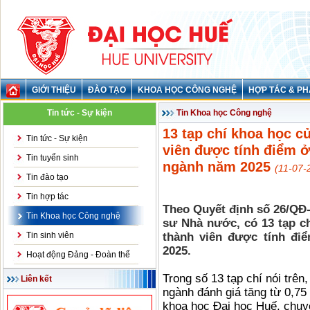
GIỚI THIỆU
ĐÀO TẠO
KHOA HỌC CÔNG NGHỆ
HỢP TÁC & PH
Tin tức - Sự kiện
Tin Khoa học Công nghệ
13 tạp chí khoa học c
Tin tức - Sự kiện
viên được tính điểm ở
Tin tuyển sinh
ngành năm 2025
(11-07-
Tin đào tạo
Tin hợp tác
Theo Quyết định số 26/QĐ
Tin Khoa học Công nghệ
sư Nhà nước, có 13 tạp c
Tin sinh viên
thành viên được tính đi
2025.
Hoạt động Đảng - Đoàn thể
Trong số 13 tạp chí nói trên
Liên kết
ngành đánh giá tăng từ 0,75 
khoa học Đại học Huế, chu