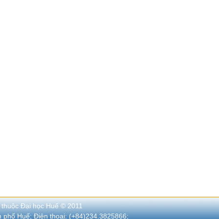
 thuộc Đại học Huế © 2011
nh phố Huế; Điện thoại: (+84)234.3825866;