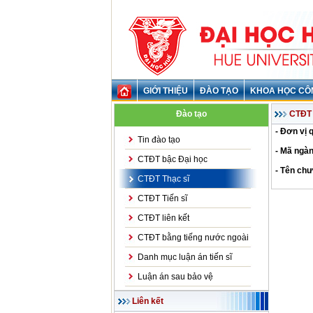
GIỚI THIỆU
ĐÀO TẠO
KHOA HỌC CÔ
Đào tạo
CTĐT 
- Đơn vị 
Tin đào tạo
- Mã ngàn
CTĐT bậc Đại học
- Tên chư
CTĐT Thạc sĩ
CTĐT Tiến sĩ
CTĐT liên kết
CTĐT bằng tiếng nước ngoài
Danh mục luận án tiến sĩ
Luận án sau bảo vệ
Liên kết