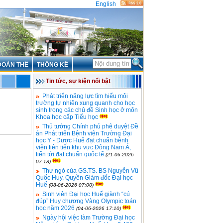
English
ĐOÀN THỂ
THỐNG KÊ
Tin tức, sự kiện nổi bật
Phát triển năng lực tìm hiểu môi
trường tự nhiên xung quanh cho học
sinh trong các chủ đề Sinh học ở môn
Khoa học cấp Tiểu học
Thủ tướng Chính phủ phê duyệt Đề
án Phát triển Bệnh viện Trường Đại
học Y - Dược Huế đạt chuẩn bệnh
viện tiên tiến khu vực Đông Nam Á,
tiến tới đạt chuẩn quốc tế
(21-06-2026
07:18)
Thư ngỏ của GS.TS. BS Nguyễn Vũ
Quốc Huy, Quyền Giám đốc Đại học
Huế
(08-06-2026 07:00)
Sinh viên Đại học Huế giành “cú
đúp” Huy chương Vàng Olympic toán
học năm 2026
(04-06-2026 17:10)
Ngày hội việc làm Trường Đại học