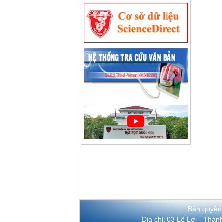
Bản quyền
Địa chỉ: 03 Lê Lợi - Thà