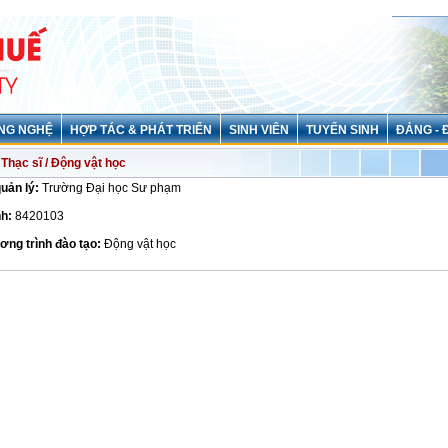
NG NGHỆ
HỢP TÁC & PHÁT TRIỂN
SINH VIÊN
TUYỂN SINH
ĐẢNG - 
Thạc sĩ / Động vật học
quản lý:
Trường Đại học Sư phạm
h:
8420103
ơng trình đào tạo:
Động vật học