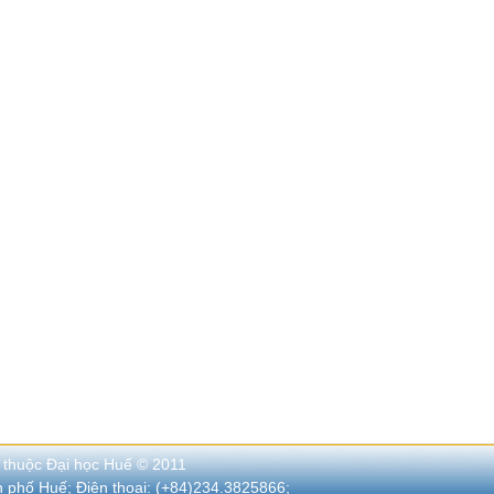
 thuộc Đại học Huế © 2011
nh phố Huế; Điện thoại: (+84)234.3825866;