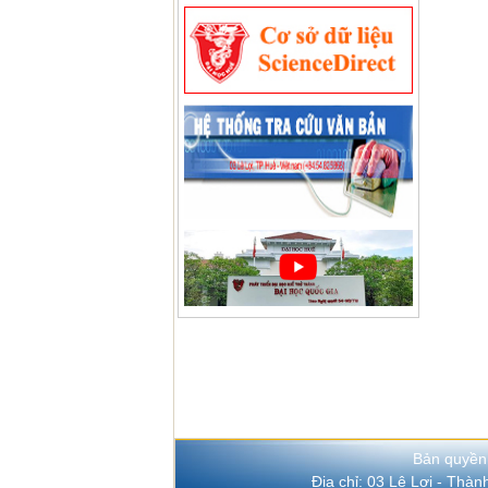
Bản quyền
Địa chỉ: 03 Lê Lợi - Thà