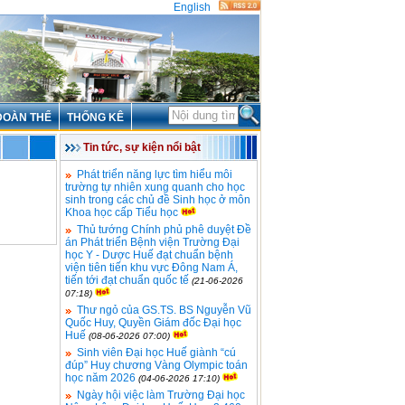
English
ĐOÀN THỂ
THỐNG KÊ
Tin tức, sự kiện nổi bật
Phát triển năng lực tìm hiểu môi
trường tự nhiên xung quanh cho học
sinh trong các chủ đề Sinh học ở môn
Khoa học cấp Tiểu học
Thủ tướng Chính phủ phê duyệt Đề
án Phát triển Bệnh viện Trường Đại
học Y - Dược Huế đạt chuẩn bệnh
viện tiên tiến khu vực Đông Nam Á,
tiến tới đạt chuẩn quốc tế
(21-06-2026
07:18)
Thư ngỏ của GS.TS. BS Nguyễn Vũ
Quốc Huy, Quyền Giám đốc Đại học
Huế
(08-06-2026 07:00)
Sinh viên Đại học Huế giành “cú
đúp” Huy chương Vàng Olympic toán
học năm 2026
(04-06-2026 17:10)
Ngày hội việc làm Trường Đại học