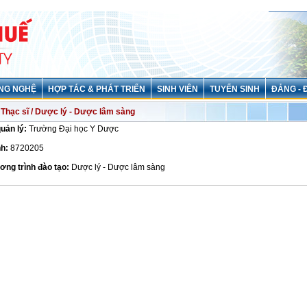
NG NGHỆ
HỢP TÁC & PHÁT TRIỂN
SINH VIÊN
TUYỂN SINH
ĐẢNG - 
Thạc sĩ / Dược lý - Dược lâm sàng
quản lý:
Trường Đại học Y Dược
h:
8720205
ơng trình đào tạo:
Dược lý - Dược lâm sàng