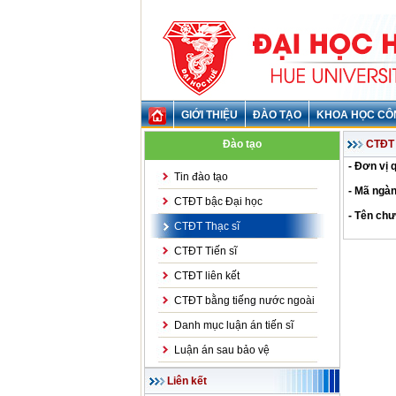
GIỚI THIỆU
ĐÀO TẠO
KHOA HỌC CÔ
Đào tạo
CTĐT 
- Đơn vị 
Tin đào tạo
- Mã ngàn
CTĐT bậc Đại học
- Tên chư
CTĐT Thạc sĩ
CTĐT Tiến sĩ
CTĐT liên kết
CTĐT bằng tiếng nước ngoài
Danh mục luận án tiến sĩ
Luận án sau bảo vệ
Liên kết