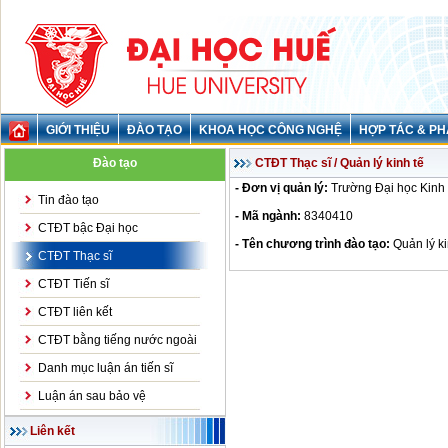
GIỚI THIỆU
ĐÀO TẠO
KHOA HỌC CÔNG NGHỆ
HỢP TÁC & PH
Đào tạo
CTĐT Thạc sĩ / Quản lý kinh tế
- Đơn vị quản lý:
Trường Đại học Kinh 
Tin đào tạo
- Mã ngành:
8340410
CTĐT bậc Đại học
- Tên chương trình đào tạo:
Quản lý ki
CTĐT Thạc sĩ
CTĐT Tiến sĩ
CTĐT liên kết
CTĐT bằng tiếng nước ngoài
Danh mục luận án tiến sĩ
Luận án sau bảo vệ
Liên kết