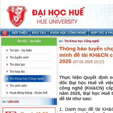
GIỚI THIỆU
ĐÀO TẠO
KHOA HỌC CÔNG NGHỆ
HỢP TÁC & PH
Tin tức - Sự kiện
Tin Khoa học Công nghệ
Thông báo tuyển chọ
Tin tức - Sự kiện
minh đề tài KH&CN c
Tin tuyển sinh
2025
(07-01-2025 10:17)
Tin đào tạo
Tin hợp tác
Thực hiện Quyết định 
Tin Khoa học Công nghệ
đốc Đại học Huế về việ
Tin sinh viên
công nghệ (KH&CN) cấp
năm 2025, Đại học Huế 
Hoạt động Đảng - Đoàn thể
đề tài như sau:
Liên kết
1. Danh mục đề tài KH&