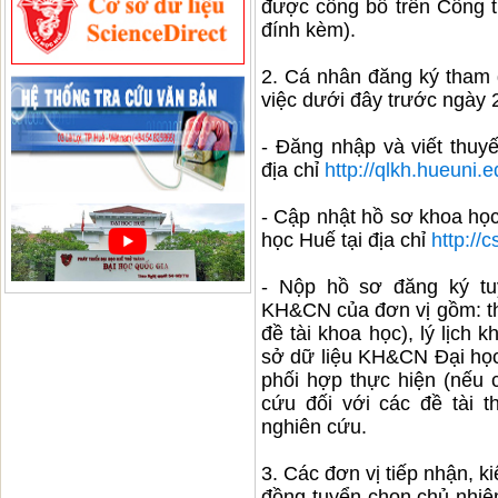
được công bố trên Cổng 
đính kèm).
2. Cá nhân đăng ký tham 
việc dưới đây trước ngày 
- Đăng nhập và viết thuyế
địa chỉ
http://qlkh.hueuni.
- Cập nhật hồ sơ khoa họ
học Huế tại địa chỉ
http://
- Nộp hồ sơ đăng ký tu
KH&CN của đơn vị gồm: thu
đề tài khoa học), lý lịch
sở dữ liệu KH&CN Đại học
phối hợp thực hiện (nếu 
cứu đối với các đề tài 
nghiên cứu.
3. Các đơn vị tiếp nhận, k
đồng tuyển chọn chủ nhiệ