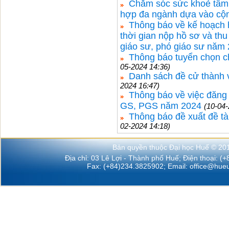
Chăm sóc sức khoẻ tâm t
hợp đa ngành dựa vào cộ
Thông báo về kế hoạch 
thời gian nộp hồ sơ và thu
giáo sư, phó giáo sư năm 
Thông báo tuyển chọn 
05-2024 14:36)
Danh sách đề cử thành
2024 16:47)
Thông báo về việc đăng 
GS, PGS năm 2024
(10-04-
Thông báo đề xuất đề t
02-2024 14:18)
Bản quyền thuộc Đại học Huế © 20
Địa chỉ: 03 Lê Lợi - Thành phố Huế; Điện thoại: (
Fax: (+84)234.3825902; Email:
office@hueu