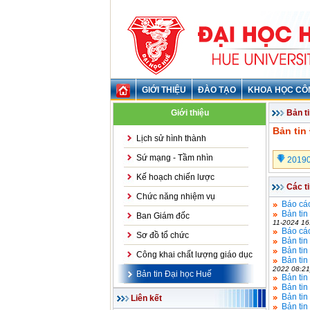
GIỚI THIỆU
ĐÀO TẠO
KHOA HỌC CÔ
Giới thiệu
Bản t
Bản tin
Lịch sử hình thành
Sứ mạng - Tầm nhìn
20190
Kế hoạch chiến lược
Các t
Chức năng nhiệm vụ
Báo cá
Bản tin
Ban Giám đốc
11-2024 16
Báo cá
Sơ đồ tổ chức
Bản tin
Bản tin
Công khai chất lượng giáo dục
Bản tin
2022 08:21
Bản tin Đại học Huế
Bản tin
Bản ti
Bản ti
Liên kết
Bản ti