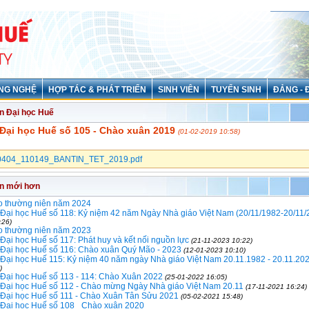
NG NGHỆ
HỢP TÁC & PHÁT TRIỂN
SINH VIÊN
TUYỂN SINH
ĐẢNG - 
in Đại học Huế
 Đại học Huế số 105 - Chào xuân 2019
(01-02-2019 10:58)
404_110149_BANTIN_TET_2019.pdf
in mới hơn
o thường niên năm 2024
 Đại học Huế số 118: Kỷ niệm 42 năm Ngày Nhà giáo Việt Nam (20/11/1982-20/11/
:26)
o thường niên năm 2023
 Đại học Huế số 117: Phát huy và kết nối nguồn lực
(21-11-2023 10:22)
 Đại học Huế số 116: Chào xuân Quý Mão - 2023
(12-01-2023 10:10)
 Đại học Huế 115: Kỷ niệm 40 năm ngày Nhà giáo Việt Nam 20.11.1982 - 20.11.20
)
 Đại học Huế số 113 - 114: Chào Xuân 2022
(25-01-2022 16:05)
n Đại học Huế số 112 - Chào mừng Ngày Nhà giáo Việt Nam 20.11
(17-11-2021 16:24)
n Đại học Huế số 111 - Chào Xuân Tân Sửu 2021
(05-02-2021 15:48)
n Đại học Huế số 108 _Chào xuân 2020