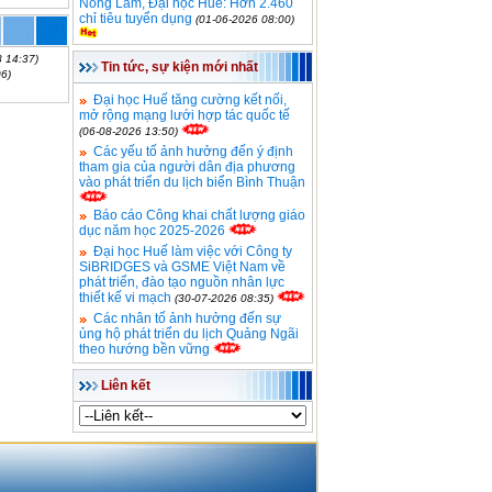
Nông Lâm, Đại học Huế: Hơn 2.460
chỉ tiêu tuyển dụng
(01-06-2026 08:00)
8 14:37)
Tin tức, sự kiện mới nhất
06)
Đại học Huế tăng cường kết nối,
mở rộng mạng lưới hợp tác quốc tế
(06-08-2026 13:50)
Các yếu tố ảnh hưởng đến ý định
tham gia của người dân địa phương
vào phát triển du lịch biển Bình Thuận
Báo cáo Công khai chất lượng giáo
dục năm học 2025-2026
Đại học Huế làm việc với Công ty
SiBRIDGES và GSME Việt Nam về
phát triển, đào tạo nguồn nhân lực
thiết kế vi mạch
(30-07-2026 08:35)
Các nhân tố ảnh hưởng đến sự
ủng hộ phát triển du lịch Quảng Ngãi
theo hướng bền vững
Liên kết