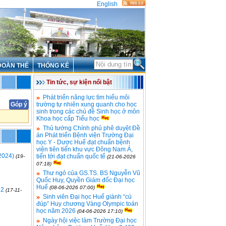
English
ĐOÀN THỂ
THỐNG KÊ
Tin tức, sự kiện nổi bật
Phát triển năng lực tìm hiểu môi
Góp ý
trường tự nhiên xung quanh cho học
sinh trong các chủ đề Sinh học ở môn
Khoa học cấp Tiểu học
Thủ tướng Chính phủ phê duyệt Đề
án Phát triển Bệnh viện Trường Đại
học Y - Dược Huế đạt chuẩn bệnh
viện tiên tiến khu vực Đông Nam Á,
2024)
tiến tới đạt chuẩn quốc tế
(19-
(21-06-2026
07:18)
Thư ngỏ của GS.TS. BS Nguyễn Vũ
Quốc Huy, Quyền Giám đốc Đại học
Huế
(08-06-2026 07:00)
22
(17-11-
Sinh viên Đại học Huế giành “cú
đúp” Huy chương Vàng Olympic toán
học năm 2026
(04-06-2026 17:10)
Ngày hội việc làm Trường Đại học