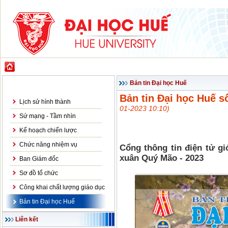
GIỚI THIỆU
ĐÀO TẠO
KHOA HỌC CÔNG NGHỆ
HỢP TÁC & PH
Giới thiệu
Bản tin Đại học Huế
Bản tin Đại học Huế 
Lịch sử hình thành
01-2023 10:10)
Sứ mạng - Tầm nhìn
Kế hoạch chiến lược
Chức năng nhiệm vụ
Cổng thông tin điện tử gi
xuân Quý Mão - 2023
Ban Giám đốc
Sơ đồ tổ chức
Công khai chất lượng giáo dục
Bản tin Đại học Huế
Liên kết