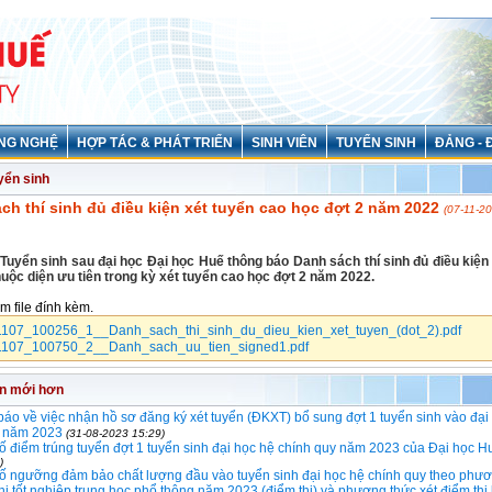
NG NGHỆ
HỢP TÁC & PHÁT TRIỂN
SINH VIÊN
TUYỂN SINH
ĐẢNG - 
yển sinh
ch thí sinh đủ điều kiện xét tuyển cao học đợt 2 năm 2022
(07-11-2
Tuyển sinh sau đại học Đại học Huế thông báo Danh sách thí sinh đủ điều kiện 
thuộc diện ưu tiên trong kỳ xét tuyển cao học đợt 2 năm 2022.
em file đính kèm.
107_100256_1__Danh_sach_thi_sinh_du_dieu_kien_xet_tuyen_(dot_2).pdf
107_100750_2__Danh_sach_uu_tien_signed1.pdf
in mới hơn
áo về việc nhận hồ sơ đăng ký xét tuyển (ĐKXT) bổ sung đợt 1 tuyển sinh vào đại
y năm 2023
(31-08-2023 15:29)
 điểm trúng tuyển đợt 1 tuyển sinh đại học hệ chính quy năm 2023 của Đại học H
)
ố ngưỡng đảm bảo chất lượng đầu vào tuyển sinh đại học hệ chính quy theo phươ
thi tốt nghiệp trung học phổ thông năm 2023 (điểm thi) và phương thức xét điểm thi