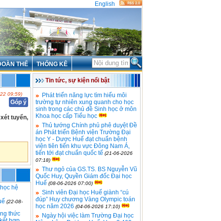
English
ĐOÀN THỂ
THỐNG KÊ
Tin tức, sự kiện nổi bật
022 09:59)
Phát triển năng lực tìm hiểu môi
Góp ý
trường tự nhiên xung quanh cho học
sinh trong các chủ đề Sinh học ở môn
Khoa học cấp Tiểu học
xét tuyển,
Thủ tướng Chính phủ phê duyệt Đề
án Phát triển Bệnh viện Trường Đại
học Y - Dược Huế đạt chuẩn bệnh
viện tiên tiến khu vực Đông Nam Á,
tiến tới đạt chuẩn quốc tế
(21-06-2026
07:18)
Thư ngỏ của GS.TS. BS Nguyễn Vũ
Quốc Huy, Quyền Giám đốc Đại học
Huế
(08-06-2026 07:00)
 học hệ
Sinh viên Đại học Huế giành “cú
đúp” Huy chương Vàng Olympic toán
uế
(22-08-
học năm 2026
(04-06-2026 17:10)
ng thức
Ngày hội việc làm Trường Đại học
 kết hợp