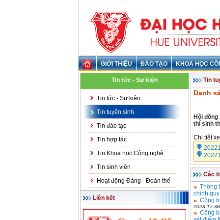
GIỚI THIỆU
ĐÀO TẠO
KHOA HỌC CÔ
Tin tức - Sự kiện
Tin tu
Danh sá
Tin tức - Sự kiện
Tin tuyển sinh
Hội đồng 
thí sinh 
Tin đào tạo
Chi tiết x
Tin hợp tác
20221
Tin Khoa học Công nghệ
20221
Tin sinh viên
Các t
Hoạt động Đảng - Đoàn thể
Thông b
chính qu
Liên kết
Công bố
2023 17:38
Công b
xét điểm 