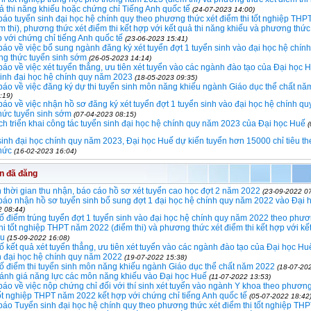
uả thi năng khiếu hoặc chứng chỉ Tiếng Anh quốc tế
(24-07-2023 14:00)
áo tuyển sinh đại học hệ chính quy theo phương thức xét điểm thi tốt nghiệp TH
m thi), phương thức xét điểm thi kết hợp với kết quả thi năng khiếu và phương thức
p với chứng chỉ tiếng Anh quốc tế
(23-06-2023 15:41)
áo về việc bổ sung ngành đăng ký xét tuyển đợt 1 tuyển sinh vào đại học hệ chính
g thức tuyển sinh sớm
(26-05-2023 14:14)
áo về việc xét tuyển thẳng, ưu tiên xét tuyển vào các ngành đào tạo của Đại học 
sinh đại học hệ chính quy năm 2023
(18-05-2023 09:35)
áo về việc đăng ký dự thi tuyển sinh môn năng khiếu ngành Giáo dục thể chất n
:19)
áo về việc nhận hồ sơ đăng ký xét tuyển đợt 1 tuyển sinh vào đại học hệ chính qu
hức tuyển sinh sớm
(07-04-2023 08:15)
h triển khai công tác tuyển sinh đại học hệ chính quy năm 2023 của Đại học Huế
inh đại học chính quy năm 2023, Đại học Huế dự kiến tuyển hơn 15000 chỉ tiêu th
hức
(16-02-2023 16:04)
in đã đăng
 thời gian thu nhận, báo cáo hồ sơ xét tuyển cao học đợt 2 năm 2022
(23-09-2022 07
áo nhận hồ sơ tuyển sinh bổ sung đợt 1 đại học hệ chính quy năm 2022 vào Đại 
2 08:44)
 điểm trúng tuyển đợt 1 tuyển sinh vào đại học hệ chính quy năm 2022 theo phươ
thi tốt nghiệp THPT năm 2022 (điểm thi) và phương thức xét điểm thi kết hợp với kết
ếu
(15-09-2022 16:08)
 kết quả xét tuyển thẳng, ưu tiên xét tuyển vào các ngành đào tạo của Đại học Huế
h đại học hệ chính quy năm 2022
(19-07-2022 15:38)
 điểm thi tuyển sinh môn năng khiếu ngành Giáo dục thể chất năm 2022
(18-07-20
đánh giá năng lực các môn năng khiếu vào Đại học Huế
(11-07-2022 13:53)
áo về việc nộp chứng chỉ đối với thí sinh xét tuyển vào ngành Y khoa theo phương
tốt nghiệp THPT năm 2022 kết hợp với chứng chỉ tiếng Anh quốc tế
(05-07-2022 18:42
áo Tuyển sinh đại học hệ chính quy theo phương thức xét điểm thi tốt nghiệp TH