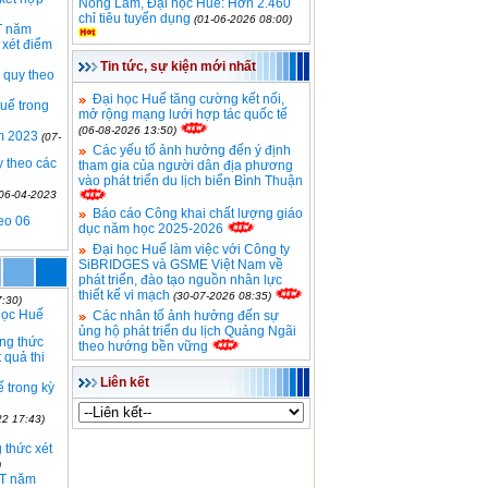
Nông Lâm, Đại học Huế: Hơn 2.460
chỉ tiêu tuyển dụng
(01-06-2026 08:00)
PT năm
 xét điểm
Tin tức, sự kiện mới nhất
 quy theo
Đại học Huế tăng cường kết nối,
Huế trong
mở rộng mạng lưới hợp tác quốc tế
(06-08-2026 13:50)
ăm 2023
(07-
Các yếu tố ảnh hưởng đến ý định
y theo các
tham gia của người dân địa phương
vào phát triển du lịch biển Bình Thuận
(06-04-2023
Báo cáo Công khai chất lượng giáo
eo 06
dục năm học 2025-2026
Đại học Huế làm việc với Công ty
SiBRIDGES và GSME Việt Nam về
phát triển, đào tạo nguồn nhân lực
thiết kế vi mạch
(30-07-2026 08:35)
:30)
học Huế
Các nhân tố ảnh hưởng đến sự
ủng hộ phát triển du lịch Quảng Ngãi
ng thức
theo hướng bền vững
 quả thi
Liên kết
 trong kỳ
22 17:43)
 thức xét
)
PT năm