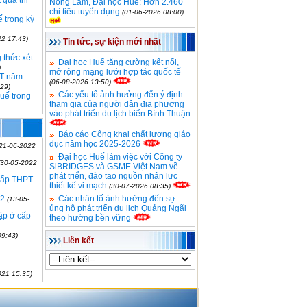
 quả thi
Nông Lâm, Đại học Huế: Hơn 2.460
chỉ tiêu tuyển dụng
(01-06-2026 08:00)
 trong kỳ
22 17:43)
Tin tức, sự kiện mới nhất
 thức xét
Đại học Huế tăng cường kết nối,
)
mở rộng mạng lưới hợp tác quốc tế
PT năm
(06-08-2026 13:50)
29)
Các yếu tố ảnh hưởng đến ý định
Huế trong
tham gia của người dân địa phương
vào phát triển du lịch biển Bình Thuận
Báo cáo Công khai chất lượng giáo
dục năm học 2025-2026
(21-06-2022
Đại học Huế làm việc với Công ty
(30-05-2022
SiBRIDGES và GSME Việt Nam về
phát triển, đào tạo nguồn nhân lực
 cấp THPT
thiết kế vi mạch
(30-07-2026 08:35)
22
Các nhân tố ảnh hưởng đến sự
(13-05-
ủng hộ phát triển du lịch Quảng Ngãi
tập ở cấp
theo hướng bền vững
09:43)
Liên kết
021 15:35)