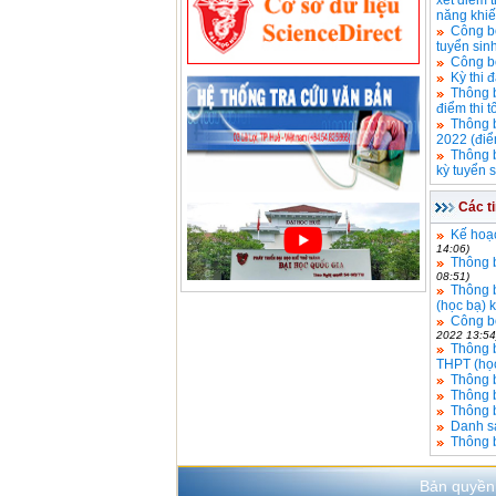
xét điểm 
năng khi
Công bố
tuyển sin
Công bố
Kỳ thi 
Thông b
điểm thi 
Thông b
2022 (điể
Thông b
kỳ tuyển 
Các t
Kế hoạc
14:06)
Thông b
08:51)
Thông b
(học bạ) 
Công bố
2022 13:54
Thông b
THPT (học
Thông b
Thông 
Thông b
Danh sá
Thông b
Bản quyền