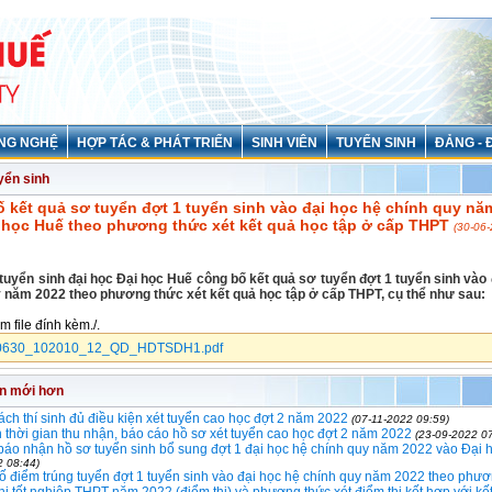
NG NGHỆ
HỢP TÁC & PHÁT TRIỂN
SINH VIÊN
TUYỂN SINH
ĐẢNG - 
yển sinh
 kết quả sơ tuyển đợt 1 tuyển sinh vào đại học hệ chính quy nă
 học Huế theo phương thức xét kết quả học tập ở cấp THPT
(30-06-
tuyển sinh đại học Đại học Huế công bố kết quả sơ tuyển đợt 1 tuyển sinh vào 
 năm 2022 theo phương thức xét kết quả học tập ở cấp THPT, cụ thể như sau:
em file đính kèm./.
0630_102010_12_QD_HDTSDH1.pdf
in mới hơn
ch thí sinh đủ điều kiện xét tuyển cao học đợt 2 năm 2022
(07-11-2022 09:59)
 thời gian thu nhận, báo cáo hồ sơ xét tuyển cao học đợt 2 năm 2022
(23-09-2022 07
áo nhận hồ sơ tuyển sinh bổ sung đợt 1 đại học hệ chính quy năm 2022 vào Đại 
2 08:44)
 điểm trúng tuyển đợt 1 tuyển sinh vào đại học hệ chính quy năm 2022 theo phươ