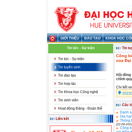
GIỚI THIỆU
ĐÀO TẠO
KHOA HỌC CÔ
Tin tức - Sự kiện
Tin tu
Công bố
Tin tức - Sự kiện
của Đại
Tin tuyển sinh
Hội đồng 
Tin đào tạo
chính quy
Tin hợp tác
Chi tiết x
Tin Khoa học Công nghệ
2022
Tin sinh viên
Các t
Hoạt động Đảng - Đoàn thể
Danh sá
Gia hạn
Liên kết
Thông b
(22-09-202
Công bố