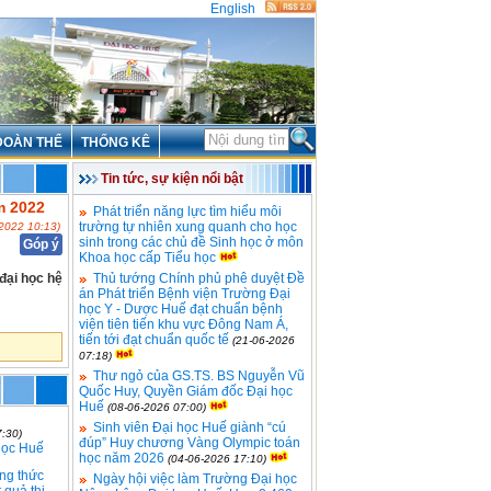
English
ĐOÀN THỂ
THỐNG KÊ
Tin tức, sự kiện nổi bật
m 2022
Phát triển năng lực tìm hiểu môi
trường tự nhiên xung quanh cho học
2022 10:13)
sinh trong các chủ đề Sinh học ở môn
Góp ý
Khoa học cấp Tiểu học
đại học hệ
Thủ tướng Chính phủ phê duyệt Đề
án Phát triển Bệnh viện Trường Đại
học Y - Dược Huế đạt chuẩn bệnh
viện tiên tiến khu vực Đông Nam Á,
tiến tới đạt chuẩn quốc tế
(21-06-2026
07:18)
Thư ngỏ của GS.TS. BS Nguyễn Vũ
Quốc Huy, Quyền Giám đốc Đại học
Huế
(08-06-2026 07:00)
Sinh viên Đại học Huế giành “cú
:30)
đúp” Huy chương Vàng Olympic toán
học Huế
học năm 2026
(04-06-2026 17:10)
ng thức
Ngày hội việc làm Trường Đại học