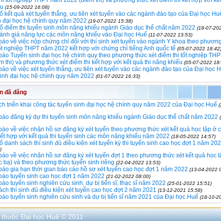
thi tốt nghiệp THPT năm 2022 (điểm thi) và phương thức xét điểm thi kết hợp với kết
ếu
(15-09-2022 16:08)
 kết quả xét tuyển thẳng, ưu tiên xét tuyển vào các ngành đào tạo của Đại học Huế
h đại học hệ chính quy năm 2022
(19-07-2022 15:38)
 điểm thi tuyển sinh môn năng khiếu ngành Giáo dục thể chất năm 2022
(18-07-20
đánh giá năng lực các môn năng khiếu vào Đại học Huế
(11-07-2022 13:53)
áo về việc nộp chứng chỉ đối với thí sinh xét tuyển vào ngành Y khoa theo phương
tốt nghiệp THPT năm 2022 kết hợp với chứng chỉ tiếng Anh quốc tế
(05-07-2022 18:42
áo Tuyển sinh đại học hệ chính quy theo phương thức xét điểm thi tốt nghiệp TH
m thi) và phương thức xét điểm thi kết hợp với kết quả thi năng khiếu
(05-07-2022 18:
áo về việc xét tuyển thẳng, ưu tiên xét tuyển vào các ngành đào tạo của Đại học 
sinh đại học hệ chính quy năm 2022
(01-07-2022 16:33)
in đã đăng
h triển khai công tác tuyển sinh đại học hệ chính quy năm 2022 của Đại học Huế
áo đăng ký dự thi tuyển sinh môn năng khiếu ngành Giáo dục thể chất năm 2022
áo về việc nhận hồ sơ đăng ký xét tuyển theo phương thức xét kết quả học tập ở
kết hợp với kết quả thi tuyển sinh các môn năng khiếu năm 2022
(18-05-2022 14:57)
 danh sách thí sinh đủ điều kiện xét tuyển kỳ thi tuyển sinh cao học đợt 1 năm 20
)
áo về việc nhận hồ sơ đăng ký xét tuyển đợt 1 theo phương thức xét kết quả học 
 bạ) và theo phương thức tuyển sinh riêng
(22-04-2022 13:53)
áo gia hạn thời gian báo cáo hồ sơ xét tuyển cao học đợt 1 năm 2022
(13-04-2022 
báo tuyển sinh cao học đợt 1 năm 2022
(21-02-2022 08:00)
áo tuyển sinh nghiên cứu sinh, dự bị tiến sĩ, thạc sĩ năm 2022
(25-01-2022 15:51)
ch thí sinh đủ điều kiện xét tuyển cao học đợt 2 năm 2021
(13-12-2021 15:58)
áo tuyển sinh nghiên cứu sinh và dự bị tiến sĩ năm 2021 của Đại học Huế
(18-10-2
 thuộc Đại học Huế © 2011