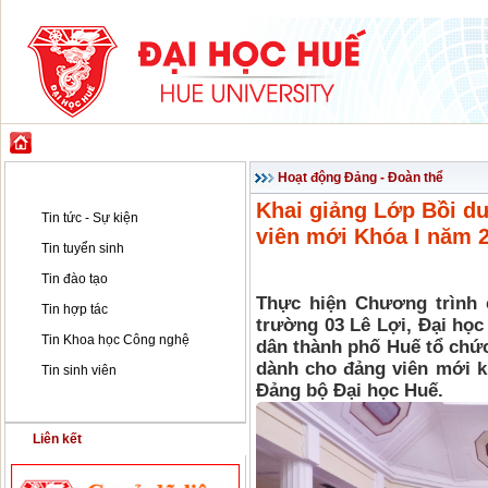
GIỚI THIỆU
ĐÀO TẠO
KHOA HỌC CÔNG NGHỆ
HỢP TÁC & PH
Tin tức - Sự kiện
Hoạt động Đảng - Đoàn thể
Khai giảng Lớp Bồi dư
Tin tức - Sự kiện
viên mới Khóa I năm 
Tin tuyển sinh
Tin đào tạo
Thực hiện Chương trình c
Tin hợp tác
trường 03 Lê Lợi, Đại họ
Tin Khoa học Công nghệ
dân thành phố Huế tổ chức
dành cho đảng viên mới k
Tin sinh viên
Đảng bộ Đại học Huế.
Hoạt động Đảng - Đoàn thể
Liên kết