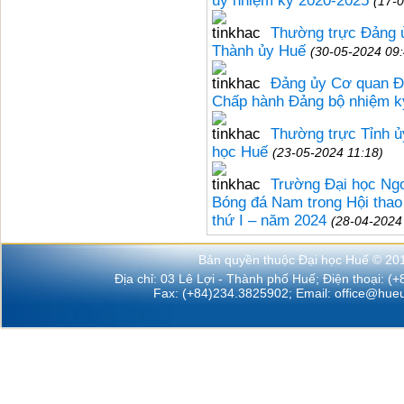
ủy nhiệm kỳ 2020-2025
(17-
Thường trực Đảng ủ
Thành ủy Huế
(30-05-2024 09:
Đảng ủy Cơ quan Đạ
Chấp hành Đảng bộ nhiệm k
Thường trực Tỉnh ủ
học Huế
(23-05-2024 11:18)
Trường Đại học Ngo
Bóng đá Nam trong Hội thao
thứ I – năm 2024
(28-04-2024
Bản quyền thuộc Đại học Huế © 20
Địa chỉ: 03 Lê Lợi - Thành phố Huế; Điện thoại: (
Fax: (+84)234.3825902; Email:
office@hueu