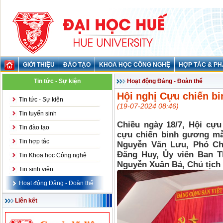
GIỚI THIỆU
ĐÀO TẠO
KHOA HỌC CÔNG NGHỆ
HỢP TÁC & PH
Tin tức - Sự kiện
Hoạt động Đảng - Đoàn thể
Hội nghị Cựu chiến b
Tin tức - Sự kiện
(19-07-2024 08:46)
Tin tuyển sinh
Chiều ngày 18/7, Hội cựu
Tin đào tạo
cựu chiến binh gương mẫu
Tin hợp tác
Nguyễn Văn Lưu, Phó Chủ
Đăng Huy, Ủy viên Ban 
Tin Khoa học Công nghệ
Nguyễn Xuân Bả, Chủ tịch 
Tin sinh viên
Hoạt động Đảng - Đoàn thể
Liên kết