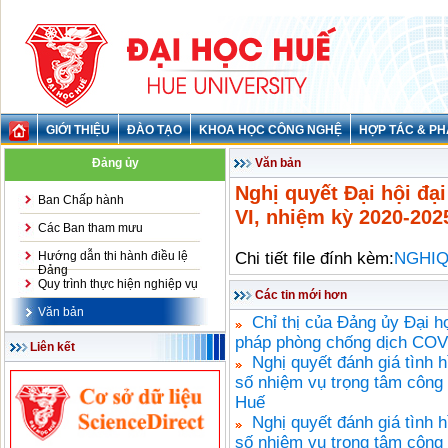
GIỚI THIỆU
ĐÀO TẠO
KHOA HỌC CÔNG NGHỆ
HỢP TÁC & PH
Đảng ủy
Văn bản
Nghị quyết Đại hội đạ
Ban Chấp hành
VI, nhiệm kỳ 2020-202
Các Ban tham mưu
Hướng dẫn thi hành điều lệ
Chi tiết file đính kèm:
NGHIQ
Đảng
Quy trình thực hiện nghiệp vụ
Các tin mới hơn
Văn bản
Chỉ thị của Đảng ủy Đại h
pháp phòng chống dịch COV
Liên kết
Nghị quyết đánh giá tình 
số nhiệm vụ trọng tâm công 
Huế
Nghị quyết đánh giá tình 
số nhiệm vụ trọng tâm công