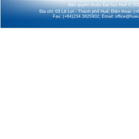
Bản quyền thuộc Đại học Huế © 20
Địa chỉ: 03 Lê Lợi - Thành phố Huế; Điện thoại: (
Fax: (+84)234.3825902; Email:
office@hueu