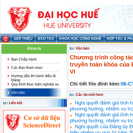
GIỚI THIỆU
ĐÀO TẠO
KHOA HỌC CÔNG NGHỆ
HỢP TÁC & PH
Đảng ủy
Văn bản
Chương trình công tác 
Ban Chấp hành
truyền toàn khóa của
Các Ban tham mưu
VI
Hướng dẫn thi hành điều lệ
Đảng
Chi tiết file đính kèm:
06-C
Quy trình thực hiện nghiệp vụ
Văn bản
Các tin mới hơn
Nghị quyết đánh giá tình h
Liên kết
phương hướng, nhiệm vụ trọ
Nghị quyết đánh giá tình 
phương hướng, nhiệm vụ trọ
Nghị quyết của Đảng ủy Đạ
hiện nhiệm vụ quý IV năm 2