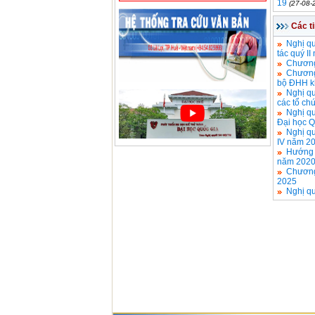
19
(27-08-
Các t
Nghị qu
tác quý I
Chương
Chương 
bộ ĐHH k
Nghị q
các tổ ch
Nghị q
Đại học Q
Nghị qu
IV năm 2
Hướng 
năm 2020 
Chương
2025
Nghị qu