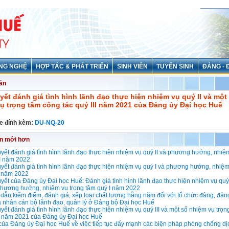
NG NGHỆ
HỢP TÁC & PHÁT TRIỂN
SINH VIÊN
TUYỂN SINH
ĐẢNG - 
ản
yết đánh giá tình hình lãnh đạo thực hiện nhiệm vụ quý II và một
ụ trọng tâm công tác quý III năm 2021 của Đảng ủy Đại học Huế
ile đính kèm:
DU-NQ-20
in mới hơn
yết đánh giá tình hình lãnh đạo thực hiện nhiệm vụ quý II và phương hướng, nhiệ
II năm 2022
yết đánh giá tình hình lãnh đạo thực hiện nhiệm vụ quý I và phương hướng, nhiệm
I năm 2022
yết của Đảng ủy Đại học Huế: Đánh giá tình hình lãnh đạo thực hiện nhiệm vụ qu
hương hướng, nhiệm vụ trọng tâm quý I năm 2022
ẫn kiểm điểm, đánh giá, xếp loại chất lượng hằng năm đối với tổ chức đảng, đản
cá nhân cán bộ lãnh đạo, quản lý ở Đảng bộ Đại học Huế
yết đánh giá tình hình lãnh đạo thực hiện nhiệm vụ quý III và một số nhiệm vụ trọ
V năm 2021 của Đảng ủy Đại học Huế
 của Đảng ủy Đại học Huế về việc tiếp tục đẩy mạnh các biện pháp phòng chống d