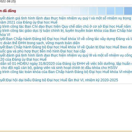
2021 08:15)
in đã đăng
yết đánh giá tình hình lãnh đạo thực hiện nhiệm vụ quý I và một số nhiệm vụ trọng
I năm 2021 của Đảng ủy Đại học Huế
 trình công tác Ban Chỉ đạo thực hiện Quy chế dân chủ ở cơ sở Đại học Huế năm
trình công tác giáo dục lý luận chính trị, tuyên truyền toàn khóa của Ban Chấp h
hóa VI
uyết Ban Chấp hành Đảng bộ Đại học Huế khóa VI về công tác xây dựng Đảng và 
ức đoàn thể ĐHH trong sạch, vững mạnh toàn diện
uyết Ban Chấp hành Đảng bộ Đại học Huế khóa VI về Quản trị Đại học Huế theo đ
uốc gia và phù hợp thực tiễn mô hình Đại học hai cấp
yết đánh giá tình hình lãnh đạo thực hiện nhiệm vụ quý III và một số nhiệm vụ côn
020 của Đảng ủy Đại học Huế
dẫn số 01-HD/ĐU ngày 31/8/2020 của Đảng ủy ĐHH về việc bồi dưỡng, tập huấn ch
cho đội ngũ cán bộ, giảng viên và sinh hoạt chính trị đầu khóa cho HSSV
 trình công tác toàn khóa của Ban Chấp hành Đảng bộ Đại học Huế khóa VI nhiệ
yết Đại hội đại biểu Đảng bộ Đại học Huế lần thứ VI, nhiệm kỳ 2020-2025