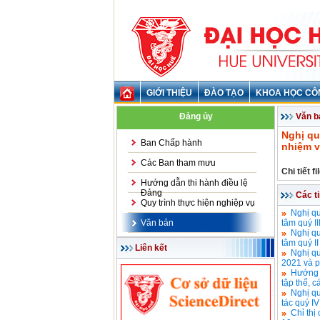
GIỚI THIỆU
ĐÀO TẠO
KHOA HỌC CÔ
Đảng ủy
Văn b
Nghị qu
Ban Chấp hành
nhiệm v
Các Ban tham mưu
Chi tiết f
Hướng dẫn thi hành điều lệ
Đảng
Các t
Quy trình thực hiện nghiệp vụ
Nghị qu
Văn bản
tâm quý I
Nghị qu
tâm quý I
Liên kết
Nghị qu
2021 và p
Hướng d
tập thể, 
Nghị qu
tác quý I
Chỉ thị