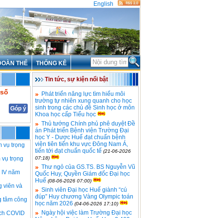
English
ĐOÀN THỂ
THỐNG KÊ
Tin tức, sự kiện nổi bật
 số
Phát triển năng lực tìm hiểu môi
trường tự nhiên xung quanh cho học
sinh trong các chủ đề Sinh học ở môn
Góp ý
Khoa học cấp Tiểu học
Thủ tướng Chính phủ phê duyệt Đề
án Phát triển Bệnh viện Trường Đại
học Y - Dược Huế đạt chuẩn bệnh
viện tiên tiến khu vực Đông Nam Á,
m vụ trọng
tiến tới đạt chuẩn quốc tế
(21-06-2026
 vụ trọng
07:18)
Thư ngỏ của GS.TS. BS Nguyễn Vũ
ý IV năm
Quốc Huy, Quyền Giám đốc Đại học
Huế
(08-06-2026 07:00)
g viên và
Sinh viên Đại học Huế giành “cú
đúp” Huy chương Vàng Olympic toán
ng tâm công
học năm 2026
(04-06-2026 17:10)
Ngày hội việc làm Trường Đại học
ịch COVID