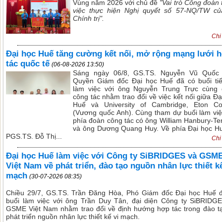
Vùng năm 2026 với chủ đề
"Vai trò Công đoàn 
việc thực hiện Nghị quyết số 57-NQ/TW c
Chính trị".
Chi 
Đại học Huế tăng cường kết nối, mở rộng mạng lưới 
tác quốc tế
(06-08-2026 13:50)
Sáng ngày 06/8, GS.TS. Nguyễn Vũ Quốc 
Quyền Giám đốc Đại học Huế đã có buổi ti
làm việc với ông Nguyễn Trung Trực cùng
công tác nhằm trao đổi về việc kết nối giữa Đạ
Huế và University of Cambridge, Eton Co
(Vương quốc Anh). Cùng tham dự buổi làm việ
phía đoàn công tác có ông William Hanbury-Te
và ông Dương Quang Huy. Về phía Đại học H
PGS.TS. Đỗ Thị...
Chi 
Đại học Huế làm việc với Công ty SiBRIDGES và GSM
Việt Nam về phát triển, đào tạo nguồn nhân lực thiết kế
mạch
(30-07-2026 08:35)
Chiều 29/7, GS.TS. Trần Đăng Hòa, Phó Giám đốc Đại học Huế 
buổi làm việc với ông Trần Duy Tân, đại diện Công ty SiBRIDG
GSME Việt Nam nhằm trao đổi về định hướng hợp tác trong đào t
phát triển nguồn nhân lực thiết kế vi mạch.