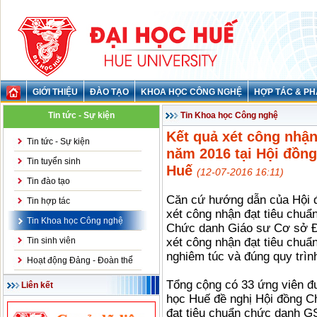
GIỚI THIỆU
ĐÀO TẠO
KHOA HỌC CÔNG NGHỆ
HỢP TÁC & PH
Tin tức - Sự kiện
Tin Khoa học Công nghệ
Kết quả xét công nhậ
Tin tức - Sự kiện
năm 2016 tại Hội đồn
Tin tuyển sinh
Huế
(12-07-2016 16:11)
Tin đào tạo
Căn cứ hướng dẫn của Hội 
Tin hợp tác
xét công nhận đạt tiêu chu
Tin Khoa học Công nghệ
Chức danh Giáo sư Cơ sở Đại
Tin sinh viên
xét công nhận đạt tiêu chu
nghiêm túc và đúng quy trìn
Hoạt động Đảng - Đoàn thể
Tổng cộng có 33 ứng viên 
Liên kết
học Huế đề nghị Hội đồng 
đạt tiêu chuẩn chức danh 