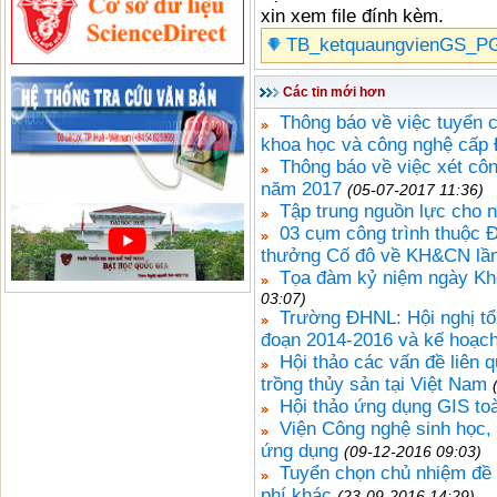
xin xem file đính kèm.
TB_ketquaungvienGS_PG
Các tin mới hơn
Thông báo về việc tuyển c
khoa học và công nghệ cấp
Thông báo về việc xét cô
năm 2017
(05-07-2017 11:36)
Tập trung nguồn lực cho 
03 cụm công trình thuộc Đ
thưởng Cố đô về KH&CN lần 
Tọa đàm kỷ niệm ngày Kh
03:07)
Trường ĐHNL: Hội nghị tổ
đoạn 2014-2016 và kế hoạch
Hội thảo các vấn đề liên
trồng thủy sản tại Việt Nam
Hội thảo ứng dụng GIS to
Viện Công nghệ sinh học,
ứng dụng
(09-12-2016 09:03)
Tuyển chọn chủ nhiệm đề
phí khác
(23-09-2016 14:29)