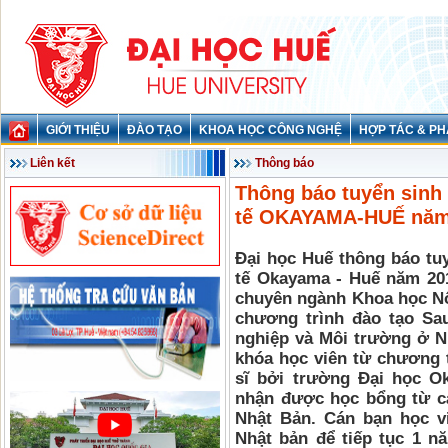
GIỚI THIỆU
ĐÀO TẠO
KHOA HỌC CÔNG NGHỆ
HỢP TÁC & PH
Liên kết
Thông báo
Thông báo tuyển sinh 
tế OKAYAMA-HUẾ nă
Đại học Huế thông báo tu
tế Okayama - Huế năm 2
chuyên ngành Khoa học Nô
chương trình đào tạo Sau
nghiệp và Môi trường ở N
khóa học viên từ chương 
sĩ bởi trường Đại học O
nhận được học bổng từ cá
Nhật Bản. Cán bạn học v
Nhật bản để tiếp tục 1 n