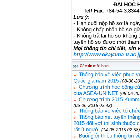
ĐẠI HỌC H
Tel/ Fax
: +84-54-3.83
Lưu ý
:
- Hạn cuối nộp hồ sơ là ng
- Không chấp nhận hồ sơ gửi
- Không trả lại hồ sơ không
tuyển hồ sơ được mời tham 
Mọi thông tin chi tiết, xin
http://www.okayama-u.ac.j
Các tin mới hơn
Thông báo về việc phục vụ
Quốc gia năm 2015
(08-06-20
Chương trình học bổng củ
của ASEA-UNINET
(05-06-20
Chương trình 2015 Kumma
(05-06-2015 02:42)
Thông báo về việc tổ chức
Thông báo xét tuyển thẳn
2015 đối với thí sinh thuộc 
rất ít người
(14-05-2015 02:58)
Buổi giới thiệu thông tin