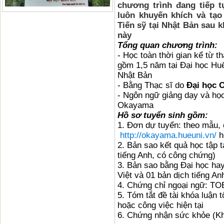
chương trình đang tiếp t
luôn khuyến khích và tạo
Tiến sỹ tại Nhật Bản sau 
này
Tổng quan chương trình:
- Học toàn thời gian kể từ t
gồm 1,5 năm tại Đại học Hu
Nhật Bản
- Bằng Thạc sĩ do
Đại học
- Ngôn ngữ giảng dạy và họ
Okayama
Hồ sơ tuyển sinh gồm:
1. Đơn dự tuyển: theo mẫu, c
http://okayama.hueuni.vn/
h
2. Bản sao kết quả học tập t
tiếng Anh, có công chứng)
3. Bản sao bằng Đại học hay
Việt và 01 bản dịch tiếng A
4. Chứng chỉ ngoại ngữ: T
5. Tóm tắt đề tài khóa luận 
hoặc công việc hiện tại
6. Chứng nhận sức khỏe (Kh