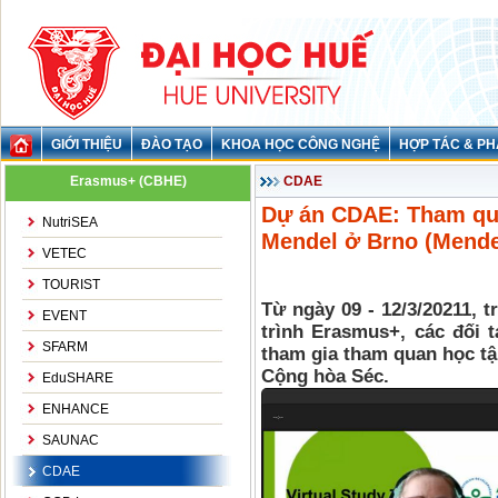
GIỚI THIỆU
ĐÀO TẠO
KHOA HỌC CÔNG NGHỆ
HỢP TÁC & PH
Erasmus+ (CBHE)
CDAE
Dự án CDAE: Tham qua
NutriSEA
Mendel ở Brno (Mendel
VETEC
TOURIST
Từ ngày 09 - 12/3/20211,
EVENT
trình Erasmus+, các đối t
SFARM
tham gia tham quan học tậ
Cộng hòa Séc.
EduSHARE
ENHANCE
SAUNAC
CDAE