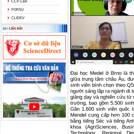
CCP-Law
FORSU
CLIDEV
Liên kết
Đại học Medel ở Brno là t
giữa trung tâm châu Âu, đư
sinh viên bình chọn theo QS
người sáng lập ra ngành di t
giảng dạy và nghiên cứu từ 
trường, bao gồm 5.500 sinh 
Gần 1.600 sinh viên quốc 
Mendel cung cấp hơn 100 c
bằng tiếng Séc và tiếng A
khoa (AgriSciences, Bus
Technology, Regional De