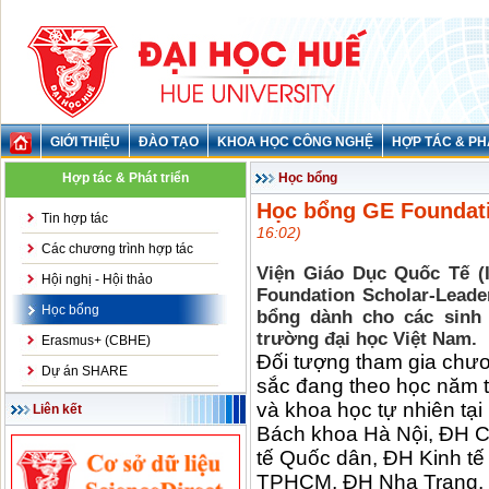
GIỚI THIỆU
ĐÀO TẠO
KHOA HỌC CÔNG NGHỆ
HỢP TÁC & PH
Hợp tác & Phát triển
Học bổng
Học bổng GE Foundat
Tin hợp tác
16:02)
Các chương trình hợp tác
Viện Giáo Dục Quốc Tế (
Hội nghị - Hội thảo
Foundation Scholar-Leade
Học bổng
bổng dành cho các sinh 
trường đại học Việt Nam.
Erasmus+ (CBHE)
Đối tượng tham gia chươn
Dự án SHARE
sắc đang theo học năm t
và khoa học tự nhiên tại
Liên kết
Bách khoa Hà Nội, ĐH 
tế Quốc dân, ĐH Kinh t
TPHCM, ĐH Nha Trang, 