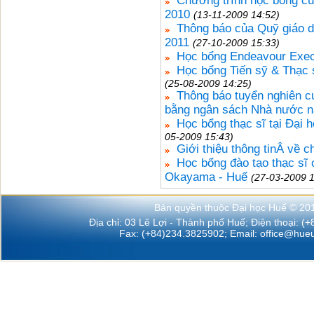
Chương trình học bổng c
2010
(13-11-2009 14:52)
Thông báo của Quỹ giáo 
2011
(27-10-2009 15:33)
Học bổng Endeavour Exec
Học bổng Tiến sỹ & Thạc
(25-08-2009 14:25)
Thông báo tuyển nghiên c
bằng ngân sách Nhà nước n
Học bổng thạc sĩ tại Đại
05-2009 15:43)
Giới thiệu thông tinÂ về 
Học bổng đào tạo thạc sĩ 
Okayama - Huế
(27-03-2009 1
Bản quyền thuộc Đại học Huế © 20
Địa chỉ: 03 Lê Lợi - Thành phố Huế; Điện thoại: (
Fax: (+84)234.3825902; Email:
office@hueu