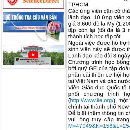
TPHCM.
Các ứng viên cần có thà
lãnh đạo. 10 ứng viên x
giá 3.600 đô la Mỹ (1.20
tập còn lại (tối đa là 3
thành tích học tập tốt.
Ngoài việc được hỗ trợ h
sinh viên này sẽ được t
Lãnh đạo kéo dài 3 ngày
Chương trình học bổng 
bởi quỹ GE của tập đoà
phần cải thiện cơ hội h
tại Việt Nam và các nướ
Viện Giáo dục Quốc tế I
phối chương trình h
(
http://www.iie.org/
), một
chính tại thành phố New
Để biết thêm thông tin c
vui lòng truy cập tra
M=47049&N=158&L=25