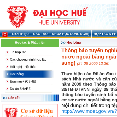
GIỚI THIỆU
ĐÀO TẠO
KHOA HỌC CÔNG NGHỆ
HỢP TÁC & PH
Hợp tác & Phát triển
Học bổng
Thông báo tuyển nghiê
Tin hợp tác
nước ngoài bằng ngân
Các chương trình hợp tác
sung)
(24-08-2009 13:36)
Hội nghị - Hội thảo
Thực hiện các Đề án đào 
Học bổng
sách Nhà nước và căn cứ 
Erasmus+ (CBHE)
năm 2009 theo Thông báo 
Dự án SHARE
30/TB-ĐTVNN ngày 09 thá
thông báo tuyển sinh bổ s
Liên kết
cơ sở nước ngoài bằng n
Nội dung chi tiết trong tệ
http://www.moet.gov.vn