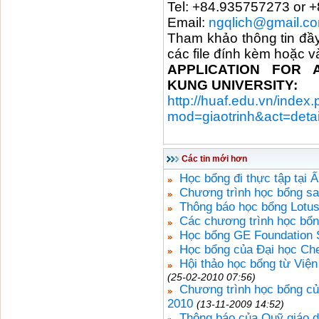
Tel: +84.935757273 or 
Email:
ngqlich@gmail.c
Tham khảo thông tin đầ
các file đính kèm hoặc 
APPLICATION FOR 
KUNG UNIVERSITY:
http://huaf.edu.vn/index
mod=giaotrinh&act=deta
Các tin mới hơn
Học bổng đi thực tập tại
Chương trình học bổng sa
Thông báo học bổng Lotus
Các chương trình học bổ
Học bổng GE Foundation 
Học bổng của Đại học Ch
Hội thảo học bổng từ Việ
(25-02-2010 07:56)
Chương trình học bổng c
2010
(13-11-2009 14:52)
Thông báo của Quỹ giáo 