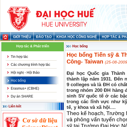
GIỚI THIỆU
ĐÀO TẠO
KHOA HỌC CÔNG NGHỆ
HỢP TÁC & PH
Hợp tác & Phát triển
Học bổng
Học bổng Tiến sỹ & T
Tin hợp tác
Công- Taiwan
(25-08-2009
Các chương trình hợp tác
Hội nghị - Hội thảo
Đại học Quốc gia Thành
thành lập năm 1931. Đến 
Học bổng
9 colleges và là ĐH có ch
Erasmus+ (CBHE)
trong nhóm 200 ĐH hàng 
sinh SV quốc tế ở các bậ
Dự án SHARE
trong các lĩnh vực như kỹ
Liên kết
tế, y khoa và xã hội....
Theo kế hoạch, Trường 
và phỏng vấn tuyển chọn
sỹ tại Trường Đại Học N