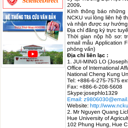
2009
.
Kính thông báo những 
NCKU vui lòng liên hệ t
và nhận được sự hướng
Địa chỉ đăng ký trực tuy
Thời gian nộp hồ sơ: t
email mẫu Application 
phỏng vấn)
Địa chỉ liên lạc :
1. JUI-MING LO (Joseph
Office of International Aff
National Cheng Kung Uni
Tel: +886-6-275-7575 ex
Fax: +886-6-208-5608
Skype:josephlo1329
Email: z9806030@email.
Website:
http://www.ncku
2. Mr Nguyen Quang Lic
Hue University of Agricul
102 Phung Hung, Hue Ci