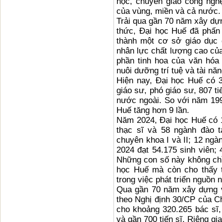
học, chuyển giao công nghệ
của vùng, miền và cả nước.
Trải qua gần 70 năm xây dựn
thức, Đại học Huế đã phấn 
thành một cơ sở giáo dục 
nhân lực chất lượng cao củ
phần tinh hoa của văn hóa H
nuôi dưỡng trí tuệ và tài năn
Hiện nay, Đại học Huế có 3
giáo sư, phó giáo sư, 807 ti
nước ngoài. So với năm 199
Huế tăng hơn 9 lần.
Năm 2024, Đại học Huế có 1
thạc sĩ và 58 ngành đào t
chuyên khoa I và II; 12 ngà
2024 đạt 54.175 sinh viên; 
Những con số này không ch
học Huế mà còn cho thấy 
trong việc phát triển nguồn
Qua gần 70 năm xây dựng và 
theo Nghị định 30/CP của C
cho khoảng 320.265 bác sĩ,
và gần 700 tiến sĩ. Riêng gi