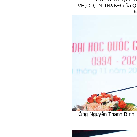
VH,GD,TN,TN&NĐ của Quố
Th
Ông Nguyễn Thanh Bình, 