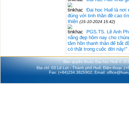
Đại học Huế là nơi m
đúng với tinh thần đề cao t
thiện
(15-10-2024 15:42)
PGS.TS. Lê Anh Phư
nắng đẹp hôm nay cho chúng
tâm hồn thanh thản để bắt đ
có thật trong cuộc đời này!''
Bản quyền thuộc Đại học Huế © 20
Địa chỉ: 03 Lê Lợi - Thành phố Huế; Điện thoại: (
Fax: (+84)234.3825902; Email:
office@hueu