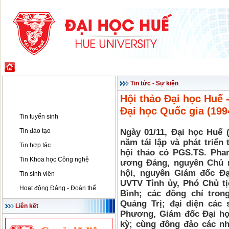
GIỚI THIỆU
ĐÀO TẠO
KHOA HỌC CÔNG NGHỆ
HỢP TÁC & PH
Tin tức - Sự kiện
Tin tức - Sự kiện
Hội thảo Đại học Huế -
Tin tức - Sự kiện
Đại học Quốc gia (199
Tin tuyển sinh
Tin đào tạo
Ngày 01/11, Đại học Huế 
năm tái lập và phát triển
Tin hợp tác
hội thảo có PGS.TS. Pha
Tin Khoa học Công nghệ
ương Đảng, nguyên Chủ 
hội, nguyên Giám đốc Đ
Tin sinh viên
UVTV Tỉnh ủy, Phó Chủ t
Hoạt động Đảng - Đoàn thể
Bình; các đồng chí tron
Quảng Trị; đại diện các 
Liên kết
Phương, Giám đốc Đại học
kỳ; cùng đông đảo các nh