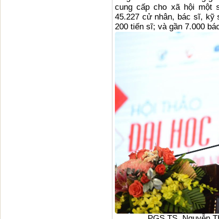
cung cấp cho xã hội một 
45.227 cử nhân, bác sĩ, kỹ 
200 tiến sĩ; và gần 7.000 bác
PGS.TS. Nguyễn Th