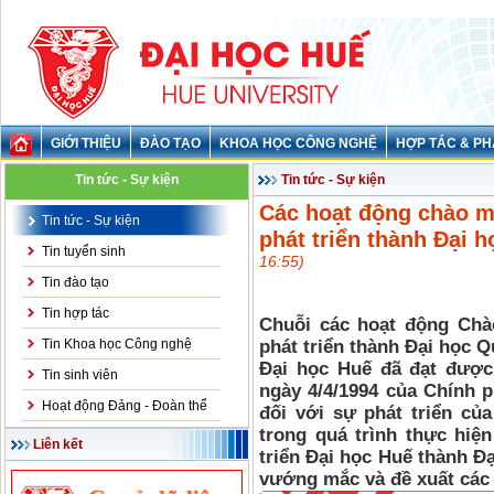
GIỚI THIỆU
ĐÀO TẠO
KHOA HỌC CÔNG NGHỆ
HỢP TÁC & PH
Tin tức - Sự kiện
Tin tức - Sự kiện
Các hoạt động chào mừ
Tin tức - Sự kiện
phát triển thành Đại h
Tin tuyển sinh
16:55)
Tin đào tạo
Tin hợp tác
Chuỗi các hoạt động Chà
Tin Khoa học Công nghệ
phát triển thành Đại học Q
Đại học Huế đã đạt được
Tin sinh viên
ngày 4/4/1994 của Chính p
Hoạt động Đảng - Đoàn thể
đối với sự phát triển củ
trong quá trình thực hiệ
Liên kết
triển Đại học Huế thành Đ
vướng mắc và đề xuất các g