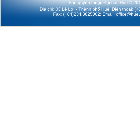
Bản quyền thuộc Đại học Huế © 20
Địa chỉ: 03 Lê Lợi - Thành phố Huế; Điện thoại: (
Fax: (+84)234.3825902; Email:
office@hueu