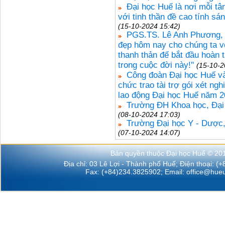
Đại học Huế là nơi mỗi tân
với tinh thần đề cao tính sá
(15-10-2024 15:42)
PGS.TS. Lê Anh Phương, G
đẹp hôm nay cho chúng ta v
thanh thản để bắt đầu hoàn 
trong cuộc đời này!''
(15-10-2
Công đoàn Đại học Huế v
chức trao tài trợ gói xét n
lao động Đại học Huế năm 
Trường ĐH Khoa học, Đại 
(08-10-2024 17:03)
Trường Đại học Y - Dược,
(07-10-2024 14:07)
Bản quyền thuộc Đại học Huế © 20
Địa chỉ: 03 Lê Lợi - Thành phố Huế; Điện thoại: (
Fax: (+84)234.3825902; Email:
office@hueu