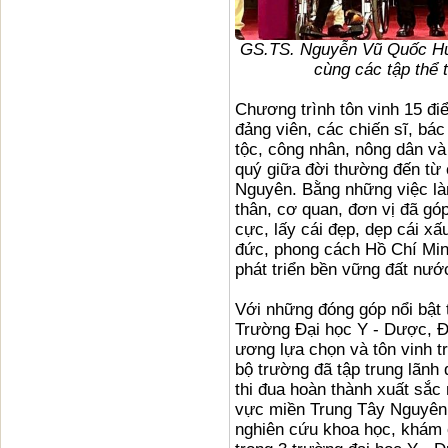
GS.TS. Nguyễn Vũ Quốc Hu
cùng các tập thể 
Chương trình tôn vinh 15 điể
đảng viên, các chiến sĩ, bác
tộc, công nhân, nông dân v
quý giữa đời thường đến từ 
Nguyên. Bằng những việc là
thân, cơ quan, đơn vị đã góp
cực, lấy cái đẹp, dẹp cái xấ
đức, phong cách Hồ Chí Mi
phát triển bền vững đất nướ
Với những đóng góp nổi bật 
Trường Đại học Y - Dược, Đ
ương lựa chọn và tôn vinh t
bộ trường đã tập trung lãnh 
thi đua hoàn thành xuất sắc
vực miền Trung Tây Nguyên v
nghiên cứu khoa học, khám c