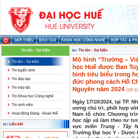
GIỚI THIỆU
ĐÀO TẠO
KHOA HỌC CÔNG NGHỆ
HỢP TÁC & PH
Tin tức - Sự kiện
Tin tức - Sự kiện
Mô hình “Trường – Vi
Tin tức - Sự kiện
học Huế được Ban Tuy
Tin tuyển sinh
hình tiêu biểu trong h
Tin đào tạo
đức phong cách Hồ Ch
Tin hợp tác
Nguyên năm 2024
(19-1
Tin Khoa học Công nghệ
Ngày 17/10/2024, tại TP. 
Tin sinh viên
ương chủ trì, phối hợp vớ
Hoạt động Đảng - Đoàn thể
Nam tổ chức Chương trì
học tập và làm theo tư t
Liên kết
vực miền Trung - Tây 
Trường Đại học Y - Dược t