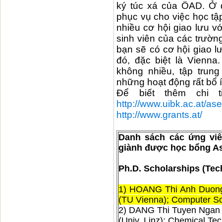
ký túc xá của ÖAD. Ở đ
phục vụ cho việc học tậ
nhiều cơ hội giao lưu v
sinh viên của các trườn
bạn sẽ có cơ hội giao 
đó, đặc biệt là Vienn
không nhiều, tập trun
những hoạt động rất bổ í
Để biết thêm chi t
http://www.uibk.ac.at/ase
http://www.grants.at/
Danh sách các ứng viê
giành được học bổng As
Ph.D. Scholarships (Tec
1) HOANG Thi Anh Duong (
(TU Vienna); Computer Sc
2) DANG Thi Tuyen Ngan (
(Univ. Linz); Chemical Te