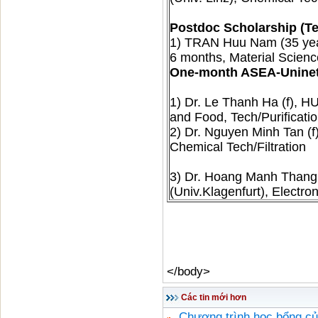
Postdoc Scholarship (T
1) TRAN Huu Nam (35 year
6 months, Material Scienc
One-month ASEA-Uninet
1) Dr. Le Thanh Ha (f), H
and Food, Tech/Purificati
2) Dr. Nguyen Minh Tan (
Chemical Tech/Filtration
3) Dr. Hoang Manh Thang
(Univ.Klagenfurt), Electr
</body>
Các tin mới hơn
Chương trình học bổng c