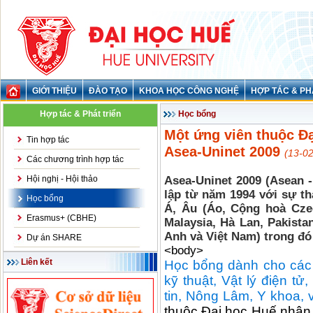
GIỚI THIỆU
ĐÀO TẠO
KHOA HỌC CÔNG NGHỆ
HỢP TÁC & PH
Hợp tác & Phát triển
Học bổng
Một ứng viên thuộc Đ
Tin hợp tác
Asea-Uninet 2009
(13-0
Các chương trình hợp tác
Hội nghị - Hội thảo
Asea-Uninet 2009 (Asean 
lập từ năm 1994 với sự t
Học bổng
Á, Âu (Áo, Cộng hoà Czec
Erasmus+ (CBHE)
Malaysia, Hà Lan, Pakista
Anh và Việt Nam) trong đó
Dự án SHARE
<body>
Liên kết
Học bổng dành cho các 
kỹ thuật, Vật lý điện t
tin, Nông Lâm, Y khoa, 
thuộc Đại học Huế nhận