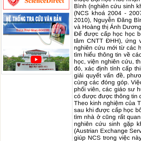
Bình (nghiên cứu sinh 
(NCS khoá 2004 - 200
2010), Nguyễn Đăng Bình
và Hoàng thị Ánh Dương
Để được cấp học học b
tâm CNTT ĐHH), ứng vi
nghiên cứu mới từ các hộ
tìm hiểu thông tin về c
học, viện nghiên cứu, t
đó, xác định tính cấp t
giải quyết vấn đề, phư
cùng các đóng góp. Việc 
phối viên, các giáo sư 
có được được thông tin 
Theo kinh nghiệm của
sau khi được cấp học bổn
tìm nhà ở cũng rất quan
nghiên cứu sinh gặp k
(Austrian Exchange Serv
giúp NCS trong việc nà