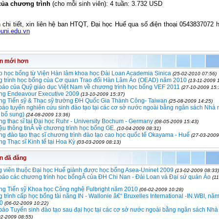
của chương trình
(cho mỗi sinh viên): 4 tuần: 3.732 USD
n chi tiết, xin liên hệ ban HTQT, Đại học Huế qua số điện thoại 0543837072 
uni.edu.vn
in mới hơn
o học bổng từ Viện Hàn lâm khoa học Đài Loan Academia Sinica
(25-02-2010 07:56)
 trình học bổng của Cơ quan Trao đổi Hàn Lâm Áo (OEAD) năm 2010
(13-11-2009 
báo của Quỹ giáo dục Việt Nam về chương trình học bổng VEF 2011
(27-10-2009 15:
ng Endeavour Executive 2009
(13-10-2009 15:37)
ng Tiến sỹ & Thạc sỹ trường ĐH Quốc Gia Thành Công- Taiwan
(25-08-2009 14:25)
báo tuyển nghiên cứu sinh đào tạo tại các cơ sở nước ngoài bằng ngân sách Nhà
 bổ sung)
(24-08-2009 13:36)
g thạc sĩ tại Đại học Ruhr - University Bochum - Germany
(08-05-2009 15:43)
iệu thông tinÂ về chương trình học bổng GE.
(10-04-2009 08:31)
g đào tạo thạc sĩ chương trình đào tạo cao học quốc tế Okayama - Huế
(27-03-2009
g Thạc sĩ Kinh tế tại Hoa Kỳ
(03-03-2009 08:13)
in đã đăng
g viên thuộc Đại học Huế giành được học bổng Asea-Uninet 2009
(13-02-2009 08:33)
báo các chương trình học bổngÂ của ĐH Chi Nan - Đài Loan và Đại sứ quán Áo
(1
ng Tiến sỹ Khoa học Công nghệ Fulbright năm 2010
(06-02-2009 10:28)
trình cấp học bổng tài năng IN - Wallonie â€“ Bruxelles International -IN.WBI, nă
0
(06-02-2009 10:22)
báo Tuyển sinh đào tạo sau đại học tại các cơ sở nước ngoài bằng ngân sách Nh
02-2009 08:55)