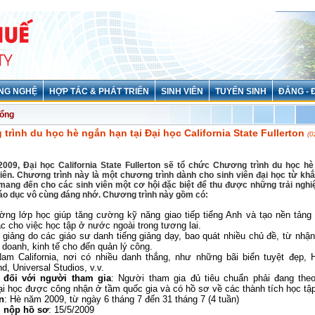
NG NGHỆ
HỢP TÁC & PHÁT TRIỂN
SINH VIÊN
TUYỂN SINH
ĐẢNG - 
ổng
trình du học hè ngắn hạn tại Đại học California State Fullerton
(0
009, Đại học California State Fullerton sẽ tổ chức Chương trình du học h
iên. Chương trình này là một chương trình dành cho sinh viên đại học từ khắ
, mang đến cho các sinh viên một cơ hội đặc biệt để thu được những trải ngh
iáo dục vô cùng đáng nhớ. Chương trình này gồm có:
ường lớp học giúp tăng cường kỹ năng giao tiếp tiếng Anh và tạo nền tản
c cho việc học tập ở nước ngoài trong tương lai.
i giảng do các giáo sư danh tiếng giảng dạy, bao quát nhiều chủ đề, từ nhậ
 doanh, kinh tế cho đến quản lý công.
am California, nơi có nhiều danh thắng, như những bãi biển tuyệt đẹp, H
d, Universal Studios, v.v.
 đối với người tham gia
: Người tham gia đủ tiêu chuẩn phải đang the
ại học được công nhận ở tầm quốc gia và có hồ sơ về các thành tích học tập
n
: Hè năm 2009, từ ngày 6 tháng 7 đến 31 tháng 7 (4 tuần)
i nộp hồ sơ
: 15/5/2009