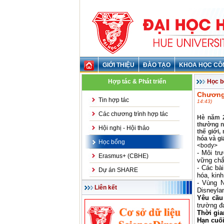
GIỚI THIỆU
ĐÀO TẠO
KHOA HỌC CÔ
Hợp tác & Phát triển
Học b
Chương 
Tin hợp tác
14:43)
Các chương trình hợp tác
Hè năm 2
thường n
Hội nghị - Hội thảo
thế giới
hóa và g
Học bổng
<body>
- Môi tr
Erasmus+ (CBHE)
vững chắ
- Các bà
Dự án SHARE
hóa, kinh
- Vùng N
Liên kết
Disneylan
Yêu cầu
trường đ
Thời gia
Hạn cuố