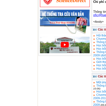
Chi phí 
Thông ti
ofic@hue
</body>
Các t
Hội thả
Chương
Thông 
Học bổ
Học bổ
Thông 
2009 (đợt
Học bổn
Giới th
Học bổn
Học bổn
Các t
Một ứn
Thông 
10:06)
Học bổ
Chương 
2009-201
Thông 
2009
(06-