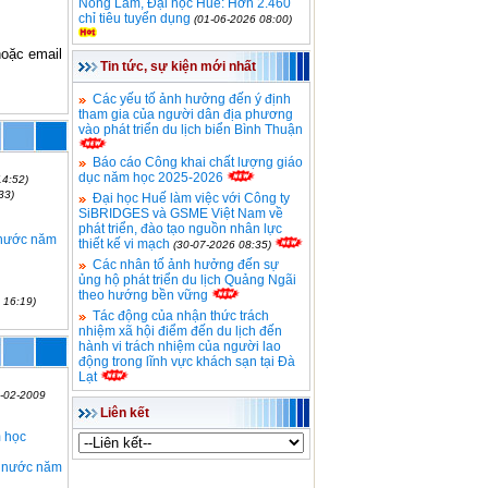
Nông Lâm, Đại học Huế: Hơn 2.460
chỉ tiêu tuyển dụng
(01-06-2026 08:00)
hoặc email
Tin tức, sự kiện mới nhất
Các yếu tố ảnh hưởng đến ý định
tham gia của người dân địa phương
vào phát triển du lịch biển Bình Thuận
Báo cáo Công khai chất lượng giáo
dục năm học 2025-2026
14:52)
33)
Đại học Huế làm việc với Công ty
SiBRIDGES và GSME Việt Nam về
phát triển, đào tạo nguồn nhân lực
 nước năm
thiết kế vi mạch
(30-07-2026 08:35)
Các nhân tố ảnh hưởng đến sự
ủng hộ phát triển du lịch Quảng Ngãi
theo hướng bền vững
 16:19)
Tác động của nhận thức trách
nhiệm xã hội điểm đến du lịch đến
hành vi trách nhiệm của người lao
động trong lĩnh vực khách sạn tại Đà
Lạt
1-02-2009
Liên kết
m học
à nước năm