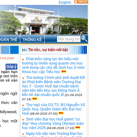
English
ĐOÀN THỂ
THỐNG KÊ
Tin tức, sự kiện nổi bật
2-03-2009
Phát triển năng lực tìm hiểu môi
trường tự nhiên xung quanh cho học
Góp ý
sinh trong các chủ đề Sinh học ở môn
è ngắn hạn
Khoa học cấp Tiểu học
p nơi trên
Thủ tướng Chính phủ phê duyệt Đề
iệm về văn
án Phát triển Bệnh viện Trường Đại
học Y - Dược Huế đạt chuẩn bệnh
viện tiên tiến khu vực Đông Nam Á,
g ngôn ngữ
tiến tới đạt chuẩn quốc tế
(21-06-2026
07:18)
n thức văn
Thư ngỏ của GS.TS. BS Nguyễn Vũ
Quốc Huy, Quyền Giám đốc Đại học
ollywood,
Huế
(08-06-2026 07:00)
Sinh viên Đại học Huế giành “cú
o học một
đúp” Huy chương Vàng Olympic toán
.
học năm 2026
(04-06-2026 17:10)
Ngày hội việc làm Trường Đại học