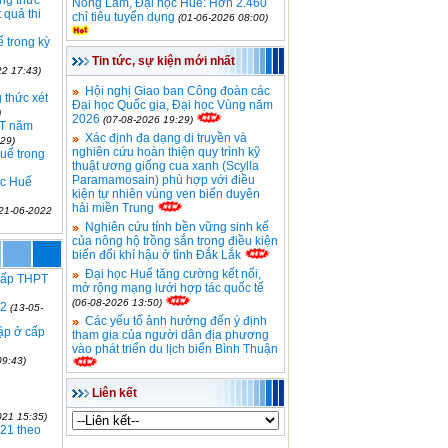
ng thức
Nông Lâm, Đại học Huế: Hơn 2.460
 quả thi
chỉ tiêu tuyển dụng
(01-06-2026 08:00)
 trong kỳ
Tin tức, sự kiện mới nhất
22 17:43)
Hội nghị Giao ban Công đoàn các
 thức xét
Đại học Quốc gia, Đại học Vùng năm
)
2026
(07-08-2026 19:29)
PT năm
Xác định đa dạng di truyền và
29)
nghiên cứu hoàn thiện quy trình kỹ
Huế trong
thuật ương giống cua xanh (Scylla
Paramamosain) phù hợp với điều
ọc Huế
kiện tự nhiên vùng ven biển duyên
hải miền Trung
(21-06-2022
Nghiên cứu tính bền vững sinh kế
của nông hộ trồng sắn trong điều kiện
biến đổi khí hậu ở tỉnh Đắk Lắk
Đại học Huế tăng cường kết nối,
 cấp THPT
mở rộng mạng lưới hợp tác quốc tế
(06-08-2026 13:50)
22
(13-05-
Các yếu tố ảnh hưởng đến ý định
tập ở cấp
tham gia của người dân địa phương
vào phát triển du lịch biển Bình Thuận
09:43)
Liên kết
021 15:35)
021 theo