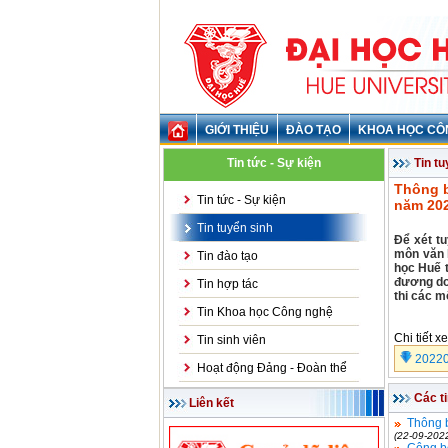
GIỚI THIỆU
ĐÀO TẠO
KHOA HỌC CÔ
Tin tức - Sự kiện
Tin tu
Thông b
Tin tức - Sự kiện
năm 20
Tin tuyển sinh
Để xét t
môn văn h
Tin đào tạo
học Huế t
đương do 
Tin hợp tác
thi các m
Tin Khoa học Công nghệ
Chi tiết x
Tin sinh viên
20220
Hoạt động Đảng - Đoàn thể
Các t
Liên kết
Thông b
(22-09-202