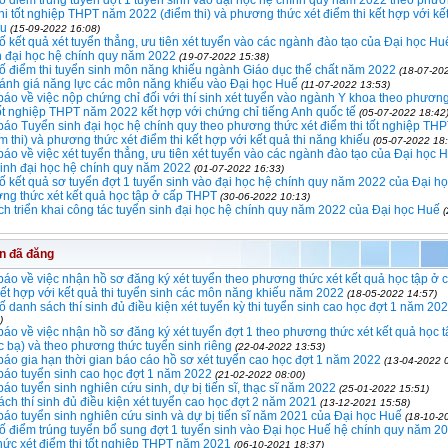
 điểm trúng tuyển đợt 1 tuyển sinh vào đại học hệ chính quy năm 2022 theo phươ
thi tốt nghiệp THPT năm 2022 (điểm thi) và phương thức xét điểm thi kết hợp với kết
ếu
(15-09-2022 16:08)
 kết quả xét tuyển thẳng, ưu tiên xét tuyển vào các ngành đào tạo của Đại học Huế
h đại học hệ chính quy năm 2022
(19-07-2022 15:38)
 điểm thi tuyển sinh môn năng khiếu ngành Giáo dục thể chất năm 2022
(18-07-20
đánh giá năng lực các môn năng khiếu vào Đại học Huế
(11-07-2022 13:53)
áo về việc nộp chứng chỉ đối với thí sinh xét tuyển vào ngành Y khoa theo phương
tốt nghiệp THPT năm 2022 kết hợp với chứng chỉ tiếng Anh quốc tế
(05-07-2022 18:42
áo Tuyển sinh đại học hệ chính quy theo phương thức xét điểm thi tốt nghiệp TH
m thi) và phương thức xét điểm thi kết hợp với kết quả thi năng khiếu
(05-07-2022 18:
áo về việc xét tuyển thẳng, ưu tiên xét tuyển vào các ngành đào tạo của Đại học 
sinh đại học hệ chính quy năm 2022
(01-07-2022 16:33)
 kết quả sơ tuyển đợt 1 tuyển sinh vào đại học hệ chính quy năm 2022 của Đại h
ng thức xét kết quả học tập ở cấp THPT
(30-06-2022 10:13)
h triển khai công tác tuyển sinh đại học hệ chính quy năm 2022 của Đại học Huế
in đã đăng
áo về việc nhận hồ sơ đăng ký xét tuyển theo phương thức xét kết quả học tập ở
kết hợp với kết quả thi tuyển sinh các môn năng khiếu năm 2022
(18-05-2022 14:57)
 danh sách thí sinh đủ điều kiện xét tuyển kỳ thi tuyển sinh cao học đợt 1 năm 20
)
áo về việc nhận hồ sơ đăng ký xét tuyển đợt 1 theo phương thức xét kết quả học 
 bạ) và theo phương thức tuyển sinh riêng
(22-04-2022 13:53)
áo gia hạn thời gian báo cáo hồ sơ xét tuyển cao học đợt 1 năm 2022
(13-04-2022 
báo tuyển sinh cao học đợt 1 năm 2022
(21-02-2022 08:00)
áo tuyển sinh nghiên cứu sinh, dự bị tiến sĩ, thạc sĩ năm 2022
(25-01-2022 15:51)
ch thí sinh đủ điều kiện xét tuyển cao học đợt 2 năm 2021
(13-12-2021 15:58)
áo tuyển sinh nghiên cứu sinh và dự bị tiến sĩ năm 2021 của Đại học Huế
(18-10-2
 điểm trúng tuyển bổ sung đợt 1 tuyển sinh vào Đại học Huế hệ chính quy năm 2
ức xét điểm thi tốt nghiệp THPT năm 2021
(06-10-2021 18:37)