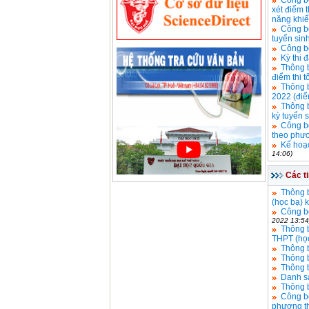
Công bố
xét điểm 
năng khi
Công bố
tuyển sin
Công bố
Kỳ thi 
Thông b
điểm thi 
Thông b
2022 (điể
Thông b
kỳ tuyển 
Công bố
theo phươ
Kế hoạc
14:06)
Các t
Thông b
(học bạ) 
Công bố
2022 13:54
Thông b
THPT (học
Thông b
Thông 
Thông b
Danh sá
Thông b
Công bố
phương th