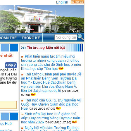
English
ĐOÀN THỂ
THỐNG KÊ
Tin tức, sự kiện nổi bật
ể chất
Phát triển năng lực tìm hiểu môi
trường tự nhiên xung quanh cho học
sinh trong các chủ đề Sinh học ở môn
Góp ý
Khoa học cấp Tiểu học
 ngoài các
(HĐTS) Đại
Thủ tướng Chính phủ phê duyệt Đề
dung tương
án Phát triển Bệnh viện Trường Đại
đăng ký dự
học Y - Dược Huế đạt chuẩn bệnh
viện tiên tiến khu vực Đông Nam Á,
tiến tới đạt chuẩn quốc tế
(21-06-2026
07:18)
Thư ngỏ của GS.TS. BS Nguyễn Vũ
Quốc Huy, Quyền Giám đốc Đại học
Huế
(08-06-2026 07:00)
Sinh viên Đại học Huế giành “cú
đúp” Huy chương Vàng Olympic toán
học năm 2026
(04-06-2026 17:10)
học Huế
Ngày hội việc làm Trường Đại học