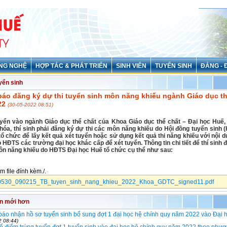
NG NGHỆ
HỢP TÁC & PHÁT TRIỂN
SINH VIÊN
TUYỂN SINH
ĐẢNG - 
yển sinh
áo đăng ký dự thi tuyển sinh môn năng khiếu ngành Giáo dục th
22
(30-05-2022 08:51)
uyển vào ngành Giáo dục thể chất của Khoa Giáo dục thể chất – Đại học Huế,
óa, thí sinh phải đăng ký dự thi các môn năng khiếu do Hội đồng tuyển sinh 
ổ chức để lấy kết quả xét tuyển hoặc sử dụng kết quả thi năng khiếu với nội 
HĐTS các trường đại học khác cấp để xét tuyển. Thông tin chi tiết để thí sinh 
ôn năng khiếu do HĐTS Đại học Huế tổ chức cụ thể như sau:
em file đính kèm./.
530_090215_TB_tuyen_sinh_nang_khieu_2022_Khoa_GDTC_signed11.pdf
in mới hơn
áo nhận hồ sơ tuyển sinh bổ sung đợt 1 đại học hệ chính quy năm 2022 vào Đại 
2 08:44)