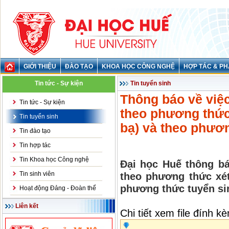
GIỚI THIỆU
ĐÀO TẠO
KHOA HỌC CÔNG NGHỆ
HỢP TÁC & PH
Tin tức - Sự kiện
Tin tuyển sinh
Thông báo về việc
Tin tức - Sự kiện
theo phương thức
Tin tuyển sinh
bạ) và theo phươ
Tin đào tạo
Tin hợp tác
Tin Khoa học Công nghệ
Đại học Huế thông bá
Tin sinh viên
theo phương thức xét
phương thức tuyển sin
Hoạt động Đảng - Đoàn thể
Liên kết
Chi tiết xem file đính k