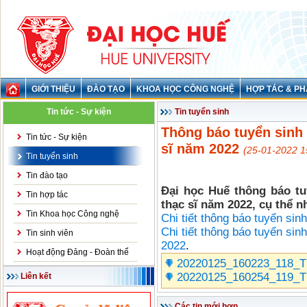
GIỚI THIỆU
ĐÀO TẠO
KHOA HỌC CÔNG NGHỆ
HỢP TÁC & PH
Tin tức - Sự kiện
Tin tuyển sinh
Thông báo tuyển sinh n
Tin tức - Sự kiện
sĩ năm 2022
(25-01-2022 1
Tin tuyển sinh
Tin đào tạo
Đại học Huế thông báo tuy
Tin hợp tác
thạc sĩ năm 2022, cụ thể 
Tin Khoa học Công nghệ
Chi tiết thông báo tuyển sin
Chi tiết thông báo tuyển s
Tin sinh viên
2022
.
Hoạt động Đảng - Đoàn thể
20220125_160223_118_TB
20220125_160254_119_T
Liên kết
Các tin mới hơn