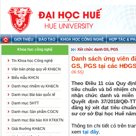
GIỚI THIỆU
ĐÀO TẠO
KHOA HỌC CÔNG NGHỆ
HỢP TÁC & PH
Khoa học công nghệ
Xét chức danh GS, PGS
Danh sách ứng viên đă
Tin Khoa học Công nghệ
GS, PGS tại các HĐG
Văn bản pháp quy về KH&CN
06:55)
Biểu mẫu KHCN
Theo Điều 11 của Quy định
Danh mục nhiệm vụ KH&CN
tiêu chuẩn và bổ nhiệm c
Danh mục Bài báo quốc tế
nhận chức danh và miễn
Quyết định 37/2018/QĐ-TT
Danh mục SHTT
đăng ký xét đạt tiêu chuẩ
Danh mục Sản phẩm CGCN
sư cơ sở Đại học Huế năm
Danh mục Bài báo KH KTKKTN
Thông tin chi tiết có trên t
Giải thưởng KH&CN
xem
tại đây
.