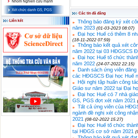
Nhóm Nghiên cứu mạnh
Xét chức danh GS, PGS
Các tin đã đăng
Liên kết
Thông báo đăng ký xét cô
năm 2023
(01-03-2023 08:07)
Đại học Huế có thêm 8 nh
(18-11-2022 07:59)
Thông báo kết quả xét cô
năm 2022 tại 03 HĐGSCS Đ
Đại học Huế tổ chức thàn
năm 2022
(24-07-2022 22:15)
Danh sách ứng viên đăng 
các HĐGSCS Đại học Huế 
Hội nghị tập huấn công tá
Giáo sư năm 2022 tại Đại h
Đại học Huế có 7 nhà giá
GS, PGS đợt xét năm 2021
Tất cả ứng viên của HĐG
ngành đề nghị xét công nhậ
2021
(08-02-2022 15:27)
Đại học Huế tổ chức thàn
tại HĐGS cơ sở năm 2021
(
Thông báo kết quả xét đạ