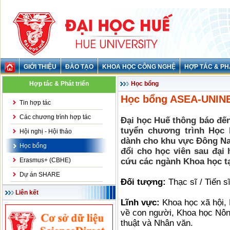
GIỚI THIỆU
ĐÀO TẠO
KHOA HỌC CÔNG NGHỆ
HỢP TÁC & PH
Hợp tác & Phát triển
Học bổng
Học bổng ASEA-UNIN
Tin hợp tác
Các chương trình hợp tác
Đại học Huế thông báo đến
tuyển chương trình Học
Hội nghị - Hội thảo
dành cho khu vực Đông Na
Học bổng
đổi cho học viên sau đại
Erasmus+ (CBHE)
cứu các ngành Khoa học tạ
Dự án SHARE
Đối tượng:
Thạc sĩ / Tiến s
Liên kết
Lĩnh vực:
Khoa học xã hội, 
về con người, Khoa học Nôn
thuật và Nhân văn.