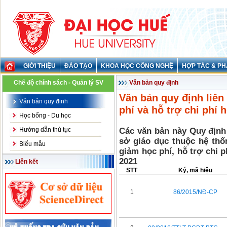
GIỚI THIỆU
ĐÀO TẠO
KHOA HỌC CÔNG NGHỆ
HỢP TÁC & PH
Chế độ chính sách - Quản lý SV
Văn bản quy định
Văn bản quy định liên
Văn bản quy định
phí và hỗ trợ chi phí 
Học bổng - Du học
Hướng dẫn thủ tục
Các văn bản này Quy định 
sở giáo dục thuộc hệ thố
Biểu mẫu
giảm học phí, hỗ trợ chi 
2021
Liên kết
STT
Ký, mã hiệu
1
86/2015/NĐ-CP