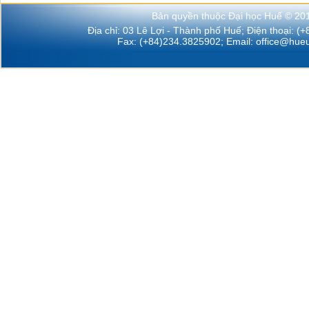
Bản quyền thuộc Đại học Huế © 20
Địa chỉ: 03 Lê Lợi - Thành phố Huế; Điện thoại: (
Fax: (+84)234.3825902; Email:
office@hueu