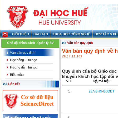
GIỚI THIỆU
ĐÀO TẠO
KHOA HỌC CÔNG NGHỆ
HỢP TÁC & PH
Chế độ chính sách - Quản lý SV
Văn bản quy định
Văn bản quy định về 
Văn bản quy định
2017 11:14)
Học bổng - Du học
Hướng dẫn thủ tục
Quy định của bộ Giáo dục 
Biểu mẫu
khuyến khích học tập đối v
STT
Ký, mã hiệu
Liên kết
1
28/VBHN-BGDĐT
2