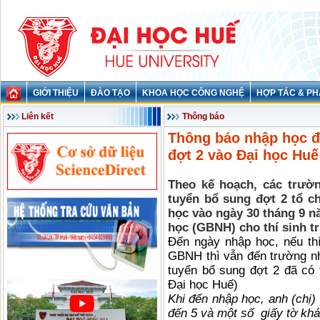
GIỚI THIỆU
ĐÀO TẠO
KHOA HỌC CÔNG NGHỆ
HỢP TÁC & PH
Liên kết
Thông báo
Thông báo nhập học đố
đợt 2 vào Đại học Hu
Theo kế hoạch, các trườn
tuyển bổ sung đợt 2 tổ ch
học vào ngày 30 tháng 9 n
học (GBNH) cho thí sinh t
Đến ngày nhập học, nếu th
GBNH thì vẫn đến trường nh
tuyển bổ sung đợt 2 đã có t
Đại học Huế)
Khi đến nhập học, anh (chị
đến 5 và một số giấy tờ khá