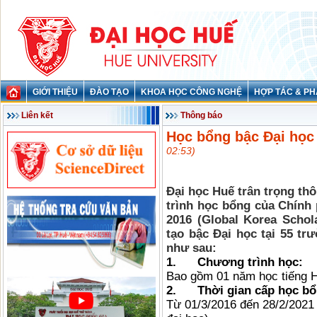
GIỚI THIỆU
ĐÀO TẠO
KHOA HỌC CÔNG NGHỆ
HỢP TÁC & PH
Liên kết
Thông báo
Học bổng bậc Đại họ
02:53)
Đại học Huế trân trọng th
trình học bổng của Chính
2016
(Global Korea Schol
tạo bậc Đại học tại 55 tr
như sau:
1.
Chương trình học:
Bao gồm 01 năm học tiếng 
2.
Thời gian cấp học bổ
Từ 01/3/2016 đến 28/2/2021